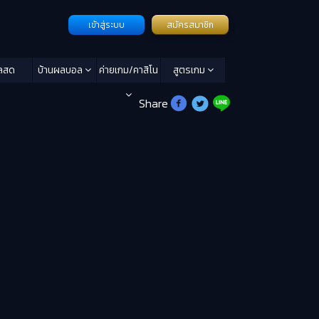
เข้าสู่ระบบ
สมัครสมาชิก
ลสด
บ้านผลบอล
ค่ายเกม/คาสิโน
สูตรเกม
Share