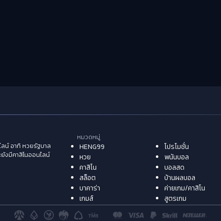
หมวดหมู่
ลน์ อาทิ หวยรัฐบาล
HENG99
โปรโมชั่น
ะยังมีคาสิโนออนไลน์
หวย
พนันบอล
คาสิโน
บอลสด
สล็อต
บ้านผลบอล
บาคาร่า
ค่ายเกม/คาสิโน
เกมส์
สูตรเกม