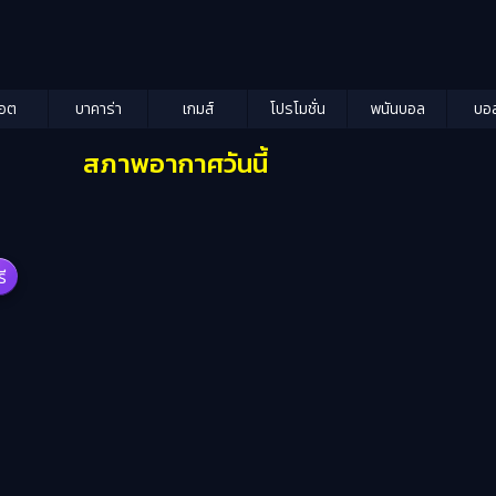
็อต
บาคาร่า
เกมส์
โปรโมชั่น
พนันบอล
บอ
สภาพอากาศวันนี้
รี