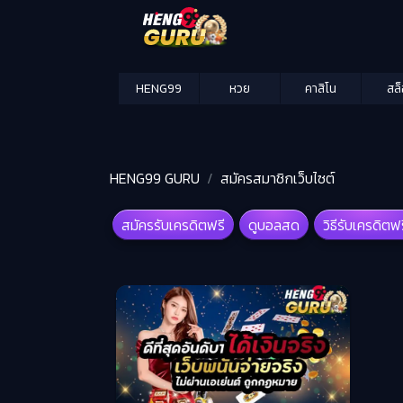
HENG99
หวย
คาสิโน
สล
HENG99 GURU
สมัครสมาชิกเว็บไซต์
สมัครรับเครดิตฟรี
ดูบอลสด
วิธีรับเครดิตฟ