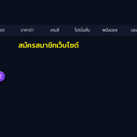
็อต
บาคาร่า
เกมส์
โปรโมชั่น
พนันบอล
บอ
สมัครสมาชิกเว็บไซต์
รี