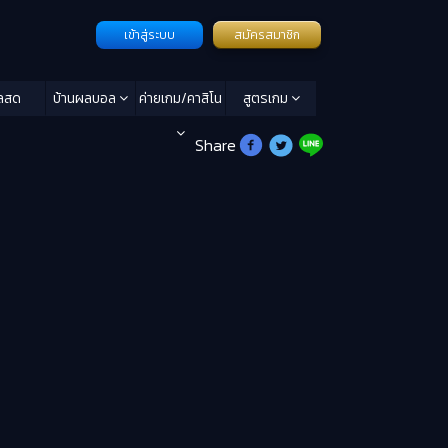
เข้าสู่ระบบ
สมัครสมาชิก
ลสด
บ้านผลบอล
ค่ายเกม/คาสิโน
สูตรเกม
Share