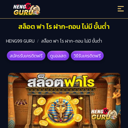
สล็อต ฟา โร ฝาก-ถอน ไม่มี ขั้นต่ำ
HENG99 GURU
สล็อต ฟา โร ฝาก-ถอน ไม่มี ขั้นต่ำ
สมัครรับเครดิตฟรี
ดูบอลสด
วิธีรับเครดิตฟรี