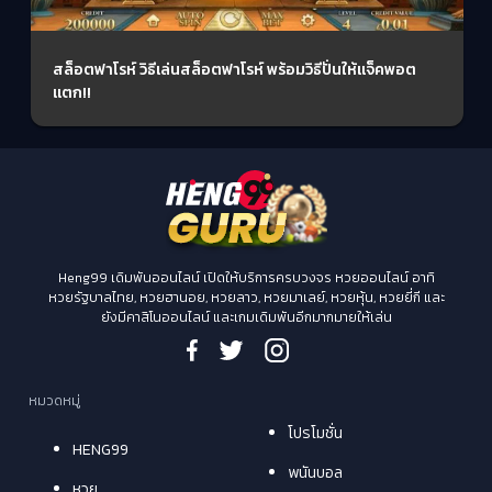
สล็อตฟาโรห์ วิธีเล่นสล็อตฟาโรห์ พร้อมวิธีปั่นให้แจ็คพอต
แตก!!
Heng99 เดิมพันออนไลน์ เปิดให้บริการครบวงจร หวยออนไลน์ อาทิ
หวยรัฐบาลไทย, หวยฮานอย, หวยลาว, หวยมาเลย์, หวยหุ้น, หวยยี่กี และ
ยังมีคาสิโนออนไลน์ และเกมเดิมพันอีกมากมายให้เล่น
หมวดหมู่
โปรโมชั่น
HENG99
พนันบอล
หวย