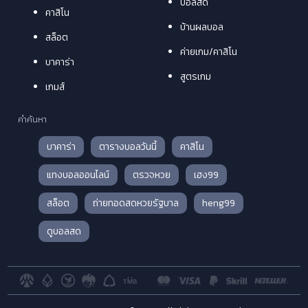
บอลสด
คาสิโน
บ้านผลบอล
สล็อต
ค่ายเกม/คาสิโน
บาคาร่า
สูตรเกม
เกมส์
คำค้นหา
บาคาร่า
ตารางบอลวันนี้
คาสิโน
แทงบอลออนไลน์
ตรวจหวย
เฮง99
สล็อต
ถ่ายทอดสดหวยรัฐบาล
heng99
ดูบอลสด