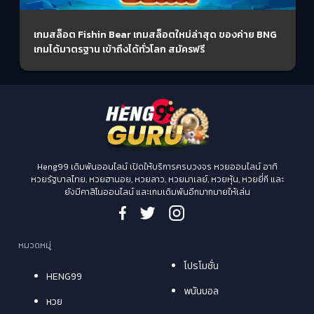
เกมสล็อต Fishin Bear เกมสล็อตใหม่ล่าสุด ของค่าย BNG
เกมได้มาตรฐาน เข้าถึงได้ทั่วโลก สมัครฟรี
Heng99 เดิมพันออนไลน์ เปิดให้บริการครบวงจร หวยออนไลน์ อาทิ
หวยรัฐบาลไทย, หวยฮานอย, หวยลาว, หวยมาเลย์, หวยหุ้น, หวยยี่กี และ
ยังมีคาสิโนออนไลน์ และเกมเดิมพันอีกมากมายให้เล่น
หมวดหมู่
โปรโมชั่น
HENG99
พนันบอล
หวย