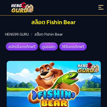
สล็อต Fishin Bear
HENG99 GURU
สล็อต Fishin Bear
สมัครรับเครดิตฟรี
ดูบอลสด
วิธีรับเครดิตฟรี