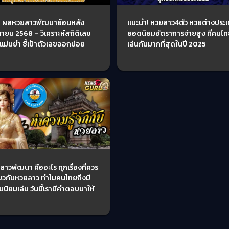
ก! ผลหวยลาวพัฒนาย้อนหลัง
แนะนำ! หวยลาว4ตัว หวยต่างประ
นายน 2568 – วิเคราะห์สถิติเลข
ยอดนิยมอัตราการจ่ายสูง ที่คนไ
แม่นยำ ชี้เป้าตัวเลขออกบ่อย
เล่นกันมากที่สุดในปี 2025
าวพัฒนา คืออะไร ทุกเรื่องที่ควร
กี่ยวกับหวยลาว ทำไมคนไทยถึงมี
นิยมเล่น วันนี้เรามีคำตอบมาให้