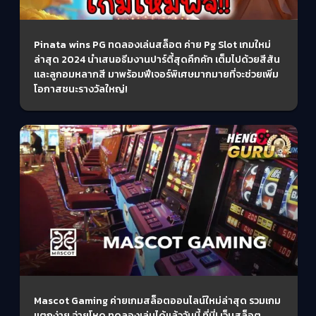
Pinata wins PG ทดลองเล่นสล็อต ค่าย Pg Slot เกมใหม่
ล่าสุด 2024 นำเสนอธีมงานปาร์ตี้สุดคึกคัก เต็มไปด้วยสีสัน
และลูกอมหลากสี มาพร้อมฟีเจอร์พิเศษมากมายที่จะช่วยเพิ่ม
โอกาสชนะรางวัลใหญ่!
Mascot Gaming ค่ายเกมสล็อตออนไลน์ใหม่ล่าสุด รวมเกม
แตกง่าย จ่ายโหด ทดลองเล่นได้แล้ววันนี้ ที่นี่! เว็บสล็อต