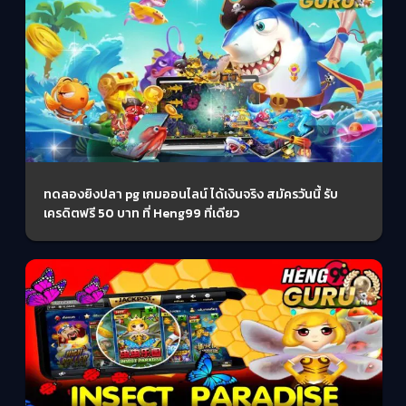
ทดลองยิงปลา pg เกมออนไลน์ ได้เงินจริง สมัครวันนี้ รับ
เครดิตฟรี 50 บาท ที่ Heng99 ที่เดียว