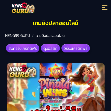
เกมยิงปลาออนไลน์
HENG99 GURU
เกมยิงปลาออนไลน์
สมัครรับเครดิตฟรี
ดูบอลสด
วิธีรับเครดิตฟรี