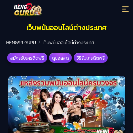
เว็บพนันออนไลน์ต่างประเทศ
HENG99 GURU
เว็บพนันออนไลน์ต่างประเทศ
สมัครรับเครดิตฟรี
ดูบอลสด
วิธีรับเครดิตฟรี