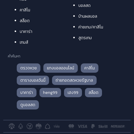
บอลสด
คาสิโน
บ้านผลบอล
สล็อต
ค่ายเกม/คาสิโน
บาคาร่า
สูตรเกม
เกมส์
คำค้นหา
ตรวจหวย
แทงบอลออนไลน์
คาสิโน
ตารางบอลวันนี้
ถ่ายทอดสดหวยรัฐบาล
บาคาร่า
heng99
เฮง99
สล็อต
ดูบอลสด