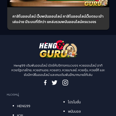
คาสิโนออนไลน์ เว็บพนันออนไลน์ คาสิโนออนไลน์เว็บตรง เข้า
เล่นง่าย มีระบบที่ดีกว่า แหล่งรวมพนันออนไลน์ครบวงจร
Heng99 เดิมพันออนไลน์ เปิดให้บริการครบวงจร หวยออนไลน์ อาทิ
หวยรัฐบาลไทย, หวยฮานอย, หวยลาว, หวยมาเลย์, หวยหุ้น, หวยยี่กี และ
ยังมีคาสิโนออนไลน์ และเกมเดิมพันอีกมากมายให้เล่น
หมวดหมู่
โปรโมชั่น
HENG99
พนันบอล
หวย