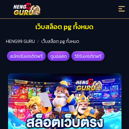
เว็บสล็อต pg ทั้งหมด
HENG99 GURU
เว็บสล็อต pg ทั้งหมด
สมัครรับเครดิตฟรี
ดูบอลสด
วิธีรับเครดิตฟรี