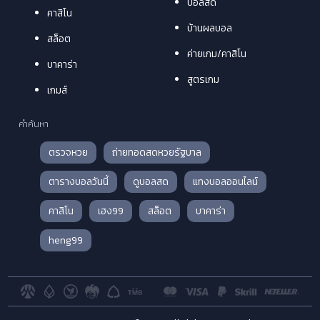
บอลสด
คาสิโน
บ้านผลบอล
สล็อต
ค่ายเกม/คาสิโน
บาคาร่า
สูตรเกม
เกมส์
คำค้นหา
ตรวจหวย
ถ่ายทอดสดหวยรัฐบาล
ตารางบอลวันนี้
ดูบอลสด
แทงบอลออนไลน์
คาสิโน
เฮง99
สล็อต
บาคาร่า
heng99