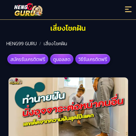
เสี่ยงโชคฝัน
HENG99 GURU
เสี่ยงโชคฝัน
สมัครรับเครดิตฟรี
ดูบอลสด
วิธีรับเครดิตฟรี