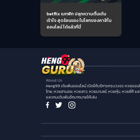
betflix เบทฟิก ปลุกความตื่นเต้น
เร้าใจ สุดร้อนแรง ในโลกของคาสิโน
ออนไลน์​ ได้แล้วที่นี่
About Us
Heng99 เดิมพันออนไลน์ เปิดให้บริการครบวงจร หวยออนไ
ไทย, หวยฮานอย, หวยลาว, หวยมาเลย์, หวยหุ้น, หวยยี่กี แล
และเกมเดิมพันอีกมากมายให้เล่น