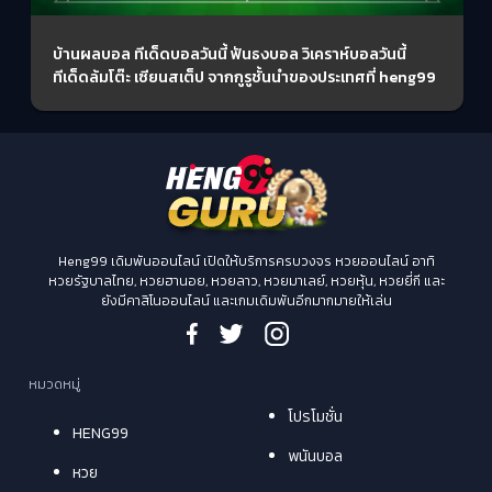
บ้านผลบอล ทีเด็ดบอลวันนี้ ฟันธงบอล วิเคราห์บอลวันนี้
ทีเด็ดล้มโต๊ะ เซียนสเต็ป จากกูรูชั้นนำของประเทศที่ heng99
Heng99 เดิมพันออนไลน์ เปิดให้บริการครบวงจร หวยออนไลน์ อาทิ
หวยรัฐบาลไทย, หวยฮานอย, หวยลาว, หวยมาเลย์, หวยหุ้น, หวยยี่กี และ
ยังมีคาสิโนออนไลน์ และเกมเดิมพันอีกมากมายให้เล่น
หมวดหมู่
โปรโมชั่น
HENG99
พนันบอล
หวย