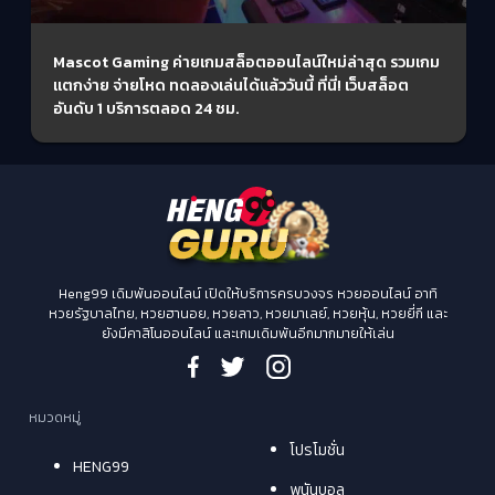
Mascot Gaming ค่ายเกมสล็อตออนไลน์ใหม่ล่าสุด รวมเกม
แตกง่าย จ่ายโหด ทดลองเล่นได้แล้ววันนี้ ที่นี่! เว็บสล็อต
อันดับ 1 บริการตลอด 24 ชม.
Heng99 เดิมพันออนไลน์ เปิดให้บริการครบวงจร หวยออนไลน์ อาทิ
หวยรัฐบาลไทย, หวยฮานอย, หวยลาว, หวยมาเลย์, หวยหุ้น, หวยยี่กี และ
ยังมีคาสิโนออนไลน์ และเกมเดิมพันอีกมากมายให้เล่น
หมวดหมู่
โปรโมชั่น
HENG99
พนันบอล