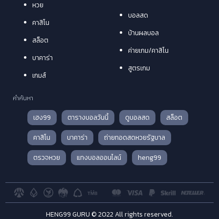
หวย
บอลสด
คาสิโน
บ้านผลบอล
สล็อต
ค่ายเกม/คาสิโน
บาคาร่า
สูตรเกม
เกมส์
คำค้นหา
เฮง99
ตารางบอลวันนี้
ดูบอลสด
สล็อต
คาสิโน
บาคาร่า
ถ่ายทอดสดหวยรัฐบาล
ตรวจหวย
แทงบอลออนไลน์
heng99
HENG99 GURU © 2022 All rights reserved.