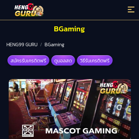
BGaming
HENG99 GURU
BGaming
สมัครรับเครดิตฟรี
ดูบอลสด
วิธีรับเครดิตฟรี