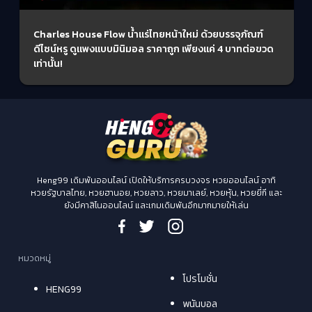
Charles House Flow น้ำแร่ไทยหน้าใหม่ ด้วยบรรจุภัณฑ์
ดีไซน์หรู ดูแพงแบบมินิมอล ราคาถูก เพียงแค่ 4 บาทต่อขวด
เท่านั้น!
Heng99 เดิมพันออนไลน์ เปิดให้บริการครบวงจร หวยออนไลน์ อาทิ
หวยรัฐบาลไทย, หวยฮานอย, หวยลาว, หวยมาเลย์, หวยหุ้น, หวยยี่กี และ
ยังมีคาสิโนออนไลน์ และเกมเดิมพันอีกมากมายให้เล่น
หมวดหมู่
โปรโมชั่น
HENG99
พนันบอล