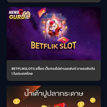
BETFLIKSLOTS สล็อต เว็บตรงไม่ผ่านเอเย่นต์ มาแรงอันดับ
1 ในประเทศไทย