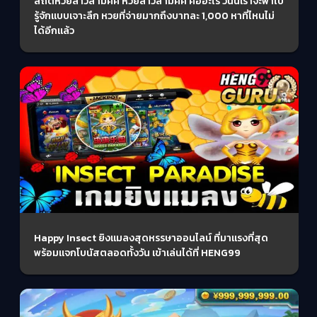
สถิติหวยลาวสามัคคี หวยลาวสามัคคี คืออะไร วันนี้เราจะพาไป
รู้จักแบบเจาะลึก หวยที่จ่ายมากถึงบาทละ 1,000 หาที่ไหนไม่
ได้อีกแล้ว
Happy Insect ยิงแมลงสุดหรรษาออนไลน์ ที่มาแรงที่สุด
พร้อมแจกโบนัสตลอดทั้งวัน เข้าเล่นได้ที่ HENG99