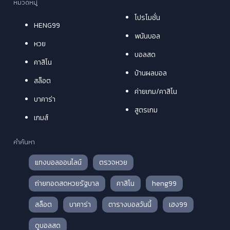
หมวดหมู่
โปรโมชั่น
HENG99
พนันบอล
หวย
บอลสด
คาสิโน
บ้านผลบอล
สล็อต
ค่ายเกม/คาสิโน
บาคาร่า
สูตรเกม
เกมส์
คำค้นหา
แทงบอลออนไลน์
ตรวจหวย
ถ่ายทอดสดหวยรัฐบาล
คาสิโน
heng99
สล็อต
บาคาร่า
ตารางบอลวันนี้
เฮง99
ดูบอลสด