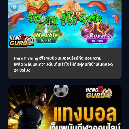
Hero Fishing ฮีโร่ ฟิชชิ่ง เกมออนไลน์ที่จะมอบความ
เพลิดเพลินและความตื่นเต้นเร้าใจ ให้กับผู้คนที่เข้าเล่นตลอด
24 ชั่วโมง