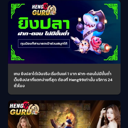
เกม ยิงปลาได้เงินจริง เริ่มต้นแค่ 1 บาท ฝาก-ถอนไม่มีขั้นต่ำ
เว็บยิงปลาที่แตกง่ายที่สุด ต้องที่ Heng99เท่านั้น บริการ 24
ชั่วโมง