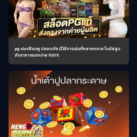
pg slotสีชมพู ปลอดภัย มีวิธีการเล่นที่หลากหลาย โบนัสสูง
อัตราการแตกง่าย 100%