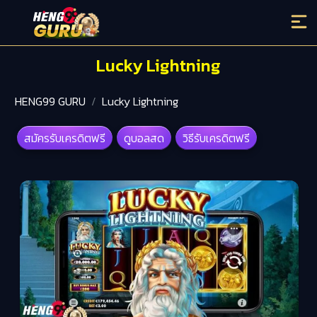
Lucky Lightning
HENG99 GURU
Lucky Lightning
สมัครรับเครดิตฟรี
ดูบอลสด
วิธีรับเครดิตฟรี