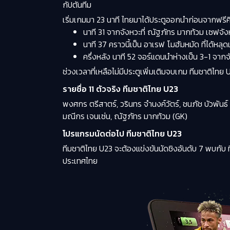
กัปตันทีม
เริ่มเกมมา 23 นาที ไทยมาได้ประตูออกนำก่อนจากฟรีคิ
นาที 31 จากจังหวะที่ ณัฐภัทร มากท้วม เซฟจังห
นาที 37 คราวนี้เป็น อาเรฟ โมฮัมหมัด ที่ได้หล
ครึ่งหลัง นาที 52 จอร์แดนนำห่างเป็น 3-1 จากจั
ช่วงเวลาที่เหลือไม่มีประตูเพิ่มเติมจบเกม ทีมชาติไทย
รายชื่อ 11 ตัวจริง ทีมชาติไทย U23
พงศกร ตรีสาตร์, วรินทร จำนงค์วัตร์, ชนภัช บัวพันธ
มณีกร เจนเซ่น, ณัฐภัทร มากท้วม (GK)
โปรแกรมนัดต่อไป ทีมชาติไทย U23
ทีมชาติไทย U23 จะต้องแข่งขันนัดชิงอันดับ 7 พบกับ ที
ประเทศไทย