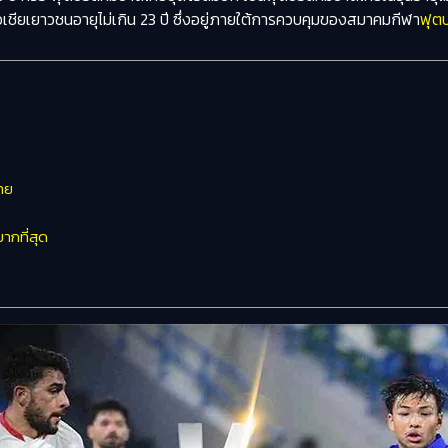
ชียเยาวชนอายุไม่เกิน 23 ปี ซึ่งอยู่ภายใต้การควบคุมของสมาคมกีฬา
ฟุต
ไทย
ากที่สุด