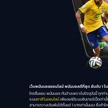
เว็บพนันบอลออนไลน์ พนันบอลดีที่สุด อันดับ 1 ใ
ใครชื่นชอบ พนันบอล กันบ้างเพราะในปัจจุบันนี้ ทุกท่
ระบบ
คาสิโนออนไลน์
เพียงแค่มีระบบอินเทอร์เน็ตเท่
สามารถวางเดิมพันได้ตั้งแต่ 1 บาทเท่านั้นเอง ซึ่งถ้า