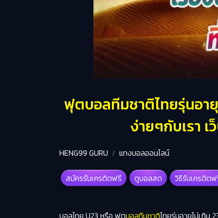
ฟุตบอลทีมชาติไทยรุ่นอาย
ง่ายๆกับเรา เว
HENG99 GURU
แทงบอลออนไลน์
สมัครรับเครดิตฟรี
ดูบอลสด
วิธีรับเครดิตฟ
บอลไทย U23 หรือ ฟุต
บอลทีมชาติ
ไทยรุ่นอายุไม่เกิน