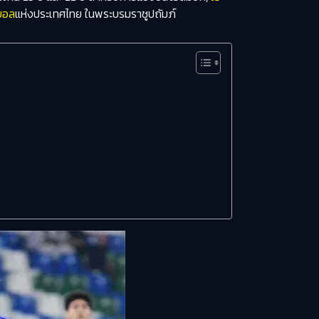
บอล
แห่งประเทศไทย ในพระบรมราชูปถัมภ์