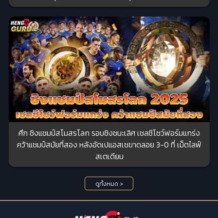
ศึก ชิงแชมป์สโมสรโลก รอบชิงชนะเลิศ เชลซีโชว์ฟอร์มแกร่ง
คว้าแชมป์สมัยที่สอง หลังอัดเปแอสเชขาดลอย 3-0 ที่ เม็ตไลฟ์
สเตเดียม
ดูทั้งหมด >