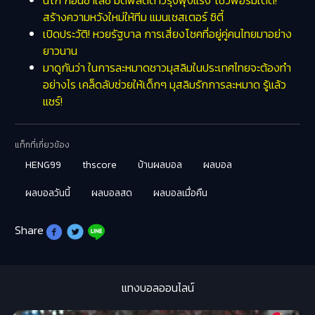
สร้างความหวังใหม่ให้ทีม แมนเชสเตอร์ ซิตี้
เปิดประวัติ! หวยรัฐบาล การเสี่ยงโชคที่อยู่คู่คนไทยมาอย่าง
ยาวนาน
มาดูกันว่า ในการละหมาดชาวมุสลิมในประเทศไทยจะต้องทำ
อย่างไร เคล็ดลับช่วยให้เด็กๆ มุสลิมรักการละหมาด รู้แล้ว
แชร์!
แท็กที่เกี่ยวข้อง
HENG99
thscore
บ้านผลบอล
ผลบอล
ผลบอลวันนี้
ผลบอลสด
ผลบอลเมื่อคืน
Share
แทงบอลออนไลน์