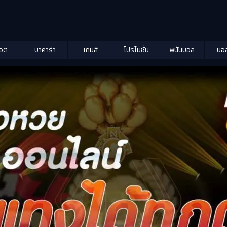
็อต
บาคาร่า
เกมส์
โปรโมชั่น
พนันบอล
บอ