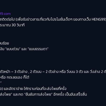
99.com
ารถติดต่อไป (เพื่อรับข่าวสารเกี่ยวกับโปรโมชั่นเด็ดๆ ของทางเว็บ HENG99
ระมาณ 30 วินาที
ยบร้อย
ติมเงิน “แบบด่วน” และ “แบบธรรมดา”
หน้า – 3 ตัวล่าง , 2 ตัวบน – 2 ตัวล่าง หรือ วิ่งบน 3 ตัว และ วิ่งล่าง 2 ต
รือ กดเลขเอง ก็ได้
ง”
อ) และอัตราจ่าย ให้ทราบก่อนที่จะส่งโพยที่ครั้ง
งโพย” และกด “ยืนยันการส่งโพย” อีกครั้ง เป็นอันเสร็จสิ้น