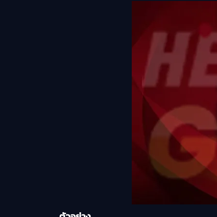
ตัวอย่าง