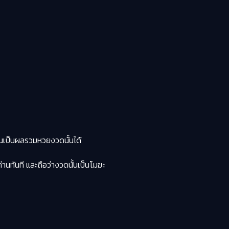
นวนเป็นผลรวมหวยงวดนั้นได้
านทันที และถือว่างวดนั้นเป็นโมฆะ