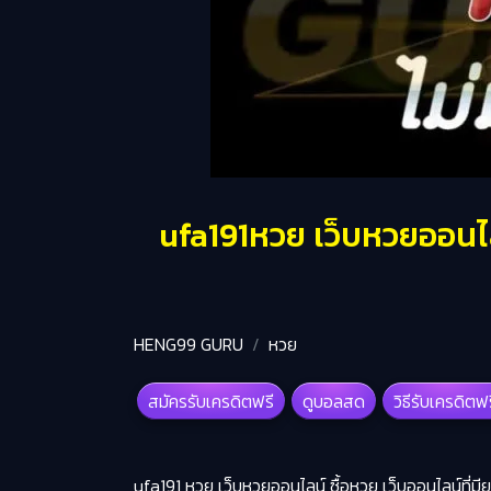
ufa191หวย เว็บหวยออนไลน์ 
HENG99 GURU
หวย
สมัครรับเครดิตฟรี
ดูบอลสด
วิธีรับเครดิตฟ
ufa191 หวย เว็บหวยออนไลน์ ซื้อหวย เว็บออนไลน์ที่ม