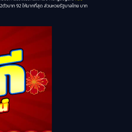
50 2ตัวบาท 92 ให้มากที่สุด ส่วนหวยรัฐบาลไทย บาท