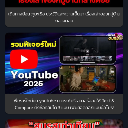
เดินทางย้อน ภูมะเขือ ประวัติและความเป็นมา เรื่องเล่าของหมู่บ้าน
กลางดอย
ฟีเชอร์ใหม่บน youtube มาแรง! ครีเอเตอร์ลองใช้ Test &
Compare ตั้งชื่อคลิปได้ 3 แบบ เพิ่มยอดคลิกแบบมือโปร!