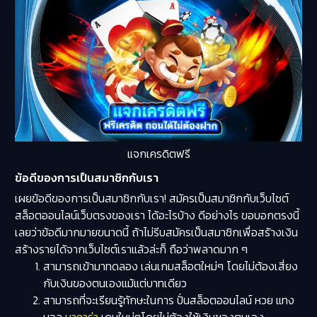
แจกเครดิตฟรี
ข้อดีของการเป็นสมาชิกกับเรา
เผยข้อดีของการเป็นสมาชิกกับเรา! สมัครเป็นสมาชิกกับเว็บไซต์
สล็อตออนไลน์เว็บตรงของเรา ได้อะไรบ้าง ดีอย่างไร ขอบอกตรงนี้
เลยว่าข้อดีมากมายขนาดนี้ ถ้าไม่รีบสมัครเป็นสมาชิกเพื่อสร้างเงิน
สร้างรายได้จากเว็บไซต์เราแล้วล่ะก็ ถือว่าพลาดมาก ๆ
สามารถเข้ามาทดลอง เล่นเกมสล็อตใหม่ๆ โดยไม่ต้องเสี่ยง
กับเงินของตนเองแม้แต่บาทเดียว
สามารถที่จะเรียนรู้ทักษะในการ ปั่นสล็อตออนไลน์ หวย แทง