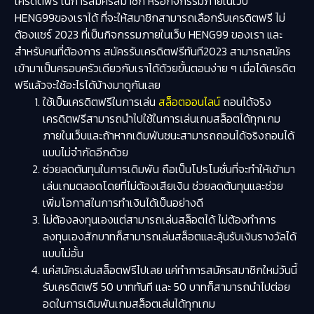
เครดิตฟรี ในการสมัครสมาชิก หรือกิจกรรมภายในเว็บ
HENG99ของเราได้ ที่จะให้สมาชิกสามารถเลือกรับเครดิตฟรี ไม่
ต้องแชร์ 2023 ที่เป็นกิจกรรมภายในเว็บ HENG99 ของเรา และ
สำหรับคนที่ต้องการ สมัครรับเครดิตฟรีทันที2023 สามารถสมัคร
เข้ามาเป็นครอบครัวเดียวกับเราได้ด้วยขั้นตอนง่าย ๆ เมื่อได้เครดิต
ฟรีแล้วจะใช้อะไรได้บ้างมาดูกันเลย
ใช้เป็นเครดิตฟรีในการเล่น
สล็อตออนไลน์
ถอนได้จริง
เครดิตฟรีสามารถนำไปใช้ในการเล่นเกมสล็อตได้ทุกเกม
ภายในเว็บและถ้าหากเดิมพันชนะสามารถถอนได้จริงถอนได้
แบบไม่จำกัดอีกด้วย
ช่วยลดต้นทุนในการเดิมพัน ถือเป็นโปรโมชั่นที่จะทำให้เข้ามา
เล่นเกมตลอดโดยที่ไม่ต้องเสียเงิน ช่วยลดต้นทุนและช่วย
เพิ่มโอกาสในการทำเงินได้เป็นอย่างดี
ไม่ต้องลงทุนเองแต่สามารถเล่นสล็อตได้ ไม่ต้องทำการ
ลงทุนเองสักบาทก็สามารถเล่นสล็อตและลุ้นรับเงินรางวัลได้
แบบไม่อั้น
แค่สมัครเล่นสล็อตฟรีไปเลย แค่ทำการสมัครสมาชิกใหม่วันนี้
รับเครดิตฟรี 50 บาททันที และ 50 บาทก็สามารถนำไปต่อย
อดในการเดิมพันเกมสล็อตเล่นได้ทุกเกม