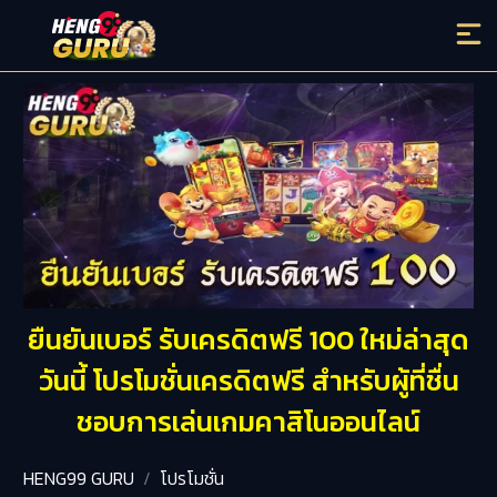
ยืนยันเบอร์ รับเครดิตฟรี 100 ใหม่ล่าสุด
วันนี้ โปรโมชั่นเครดิตฟรี สำหรับผู้ที่ชื่น
ชอบการเล่นเกมคาสิโนออนไลน์
HENG99 GURU
โปรโมชั่น