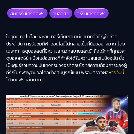
สมัครรับเครดิตฟรี
ดูบอลสด
วิธีรับเครดิตฟรี
ในยุคที่เทคโนโลยีและอินเทอร์เน็ตเข้ามามีบทบาทสำคัญในชีวิต
ประจำวัน การรับชม
กีฬาออนไลน์
ได้กลายเป็นที่นิยมอย่างมาก โดย
เฉพาะการดูบอลสดที่มีความสะดวกสบายและเข้าถึงได้ทุกที่ทุกเวลา
ดูบอลสด66 หนึ่งในช่องทางที่กำลังได้รับความสนใจในปัจจุบัน ซึ่ง
เป็นศูนย์รวมความบันเทิงครบวงจรที่ตอบโจทย์ความต้องการของผู้
ที่รักในกีฬาฟุตบอลได้อย่างสมบูรณ์แบบ พร้อมตรวจผล
หวยวันนี้
ได้แบบฟรีๆอีกด้วย