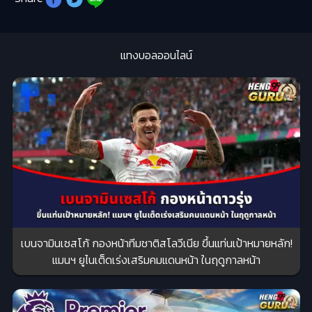
แทงบอลออนไลน์
เบนจามินเซสโก้ กองหน้าทีมชาติสโลวีเนีย ขึ้นแท่นเป้าหมายหลัก!
แมนฯ ยูไนเต็ดเร่งเสริมคมแดนหน้า ในฤดูกาลหน้า