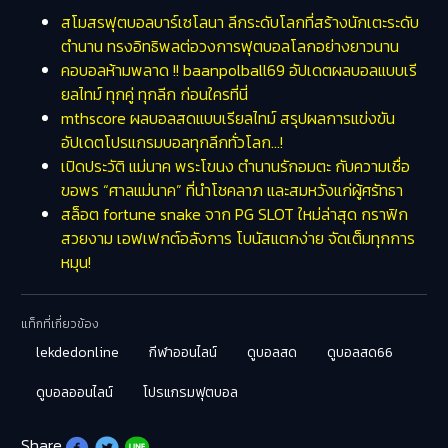
สโมสรฟุตบอลบาร์เซโลนา ลีกระดับโลกที่สร้างนักเตะระดับ
ตำนาน ทรงอิทธิพลต่อวงการฟุตบอลโลกอย่างยาวนาน
คอบอลห้ามพลาด !! baanpolball69 อัปเดตผลบอลแบบเรี
ยลไทม์ ทุกคู่ ทุกลีก ก่อนใครที่นี่
mthscore ผลบอลสดแบบเรียลไทม์ สรุปผลการแข่งขัน
อัปเดตโปรแกรมบอลทุกลีกทั่วโลก…!
เปิดประวัติ แม่นาค พระโขนง ตำนานรักอมตะ กับความเชื่อ
ขอพร “ศาลแม่นาค” ที่นำโชคลาภ และสมหวังแก่ผู้ศรัทธา
สล็อต fortune snake จาก PG SLOT ใหม่ล่าสุด กราฟิก
สวยงาม เอฟเฟกต์อลังการ โบนัสแตกง่าย จัดเต็มทุกการ
หมุน!
แท็กที่เกี่ยวข้อง
lekdedonline
กีฬาออนไลน์
ดูบอลสด
ดูบอลสด66
ดูบอลออนไลน์
โปรแกรมฟุตบอล
Share