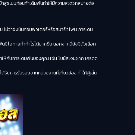
เข้าสู่ระบบก่อนทำเดิมพันทำให้มีความสะดวกสบายต่อ
ับ ไม่ว่าจะเป็นคอมพิวเตอร์หรือสมาร์ทโฟน การเดิม
มพันมีโอกาสทำกำไรได้มากขึ้น นอกจากนี้ยังมีตัวเลือก
ค่าให้กับการเดิมพันของคุณ เช่น โบนัสเงินฝาก เครดิต
รับการรับรองจากหน่วยงานที่เกี่ยวข้อง ทำให้ผู้เล่น