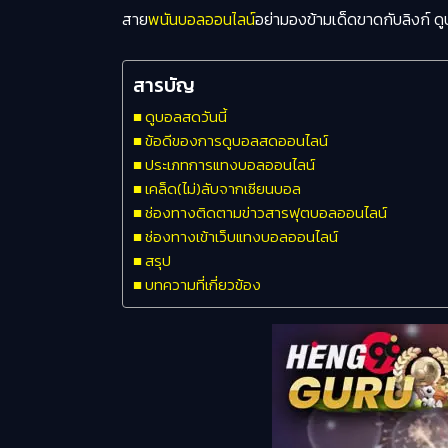
สาย
พนันบอลออนไลน์
อย่ามองข้ามเด็ดขาดกับลิงก์ ดูบ
สารบัญ
ดูบอลสดวันนี้
ข้อดีของการดูบอลสดออนไลน์
ประเภทการแทงบอลออนไลน์
เคล็ด(ไม่)ลับจากเซียนบอล
ช่องทางติดตามข่าวสารฟุตบอลออนไลน์
ช่องทางเข้าเว็บแทงบอลออนไลน์
สรุป
บทความที่เกี่ยวข้อง