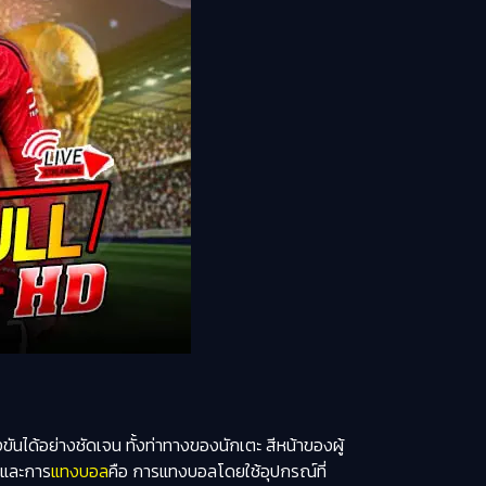
ด้อย่างชัดเจน ทั้งท่าทางของนักเตะ สีหน้าของผู้
ด และการ
แทงบอล
คือ การแทงบอลโดยใช้อุปกรณ์ที่