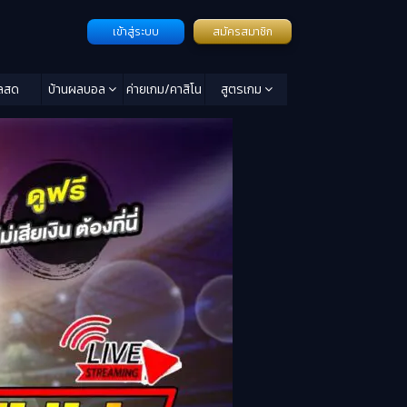
เข้าสู่ระบบ
สมัครสมาชิก
ลสด
บ้านผลบอล
ค่ายเกม/คาสิโน
สูตรเกม