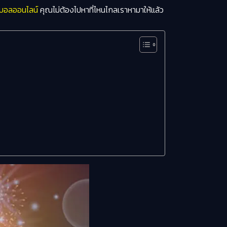
บอลออนไลน์
คุณไม่ต้องไปหาที่ไหนไกลเราหามาให้แล้ว