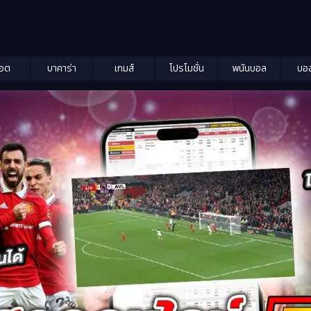
็อต
บาคาร่า
เกมส์
โปรโมชั่น
พนันบอล
บอ