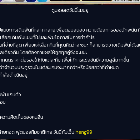
ดูบอลสดวันนี้แมนยู
รูปแบบการเดิมพันที่หลากหลาย เพื่อตอบสนอง ความต้องการของนักพนัน ที่
ด้เลือกเดิมพันแบบที่ใช่และเพิ่มโอกาสในการทำกำไร
นที่ง่ายที่สุด เพียงแค่เลือกทีมที่คุณคิดว่าจะชนะ ก็สามารถวางเดิมพันได้เล
ลเดียวกัน โดยต้องทายผลให้ถูกทุกคู่จึงจะชนะ
ดราคาต่อรองให้กับแต่ละทีม เพื่อให้การแข่งขันมีความสูสีมากขึ้น
ว่าจำนวนประตูรวมในแต่ละเกมจะมากกว่าหรือน้อยกว่าที่กำหนด
ลังดำเนินอยู่
พันเกินตัว
คอบ
ความคิดเห็นของคนอื่น
ยทอด ฟุตบอลทีมชาติไทย วันนี้กับเว็บ
heng99