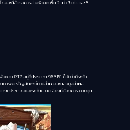
ยจะมีอัตราการจ่ายพิเศษเพิ่ม 2 เท่า 3 เท่า และ 5
ันผวน RTP อยู่ที่ประมาณ 96.51% ก็นับว่ามีระดับ
าผสมในการชนะสัญลักษณ์นายอำเภอจะมอบมูลค่าผล
ำหนดงบประมาณและระดับความเสี่ยงที่ต้องการ ควบคุม