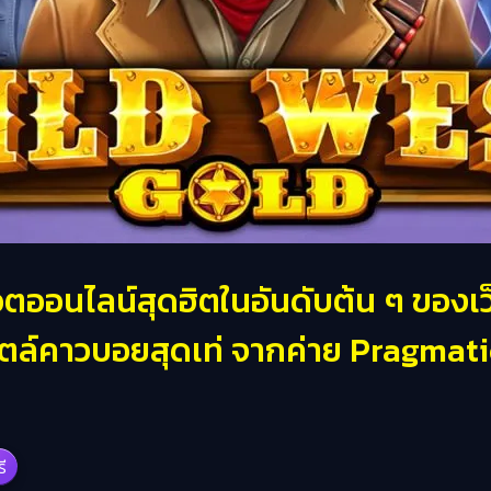
ตออนไลน์สุดฮิตในอันดับต้น ๆ ของเว็
ตล์คาวบอยสุดเท่ จากค่าย Pragmati
รี