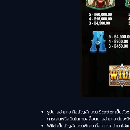
รูปนายอำเภอ คือสัญลักษณ์
Scatter
เป็นตัวช
การเล่นฟรีสปินในเกมสล็อตนายอำเภอ นั้นจะมีฟีเ
Wild เป็นสัญลักษณ์พิเศษ ที่สามารถนำมาใช้แทน