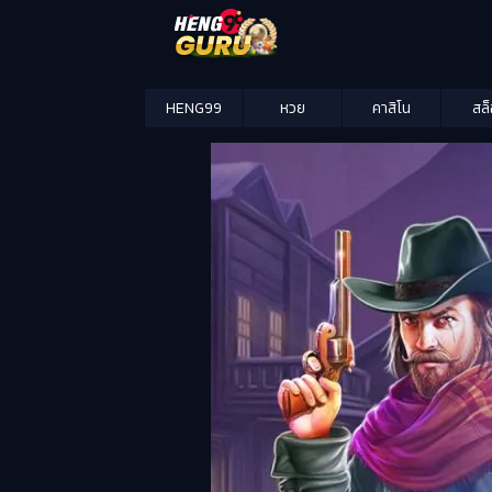
HENG99
หวย
คาสิโน
สล