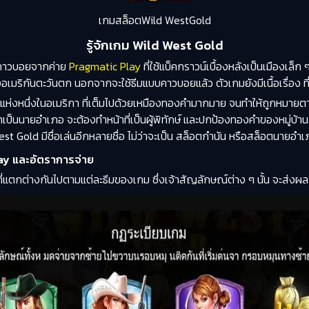
เกมสล็อตWild WestGold
รู้จักเกม Wild West Gold
มคาวบอยจากค่าย
Pragmatic Play
ที่ใช้แบ็คกราวน์เบื้องหลังเป็นเมืองเล็ก
มริกันตะวันตก นอกจากจะใช้ธีมแบบคาวบอยแล้ว ตัวเกมยังมีเนื้อเรื่อง ที่ช
้านเล็ก ๆ แห่งหนึ่งในอเมริกา ที่เต็มไปด้วยเหมืองทองคำมากมาย จนทำให้ถูก
เป็นนายอำเภอ จะต้องทำหน้าที่เป็นผู้พิทักษ์ และปกป้องทองคำของหมู่บ้
est Gold มีชื่อเล่นอีกหลายชื่อ ไม่ว่าจะเป็น สล็อตกำนัน หรือสล็อตนายอำเ
ay และอัตราการจ่าย
ที่แตกต่างกันไปตามแต่ละธีมของเกม ซึ่งเจ้าสัญลักษณ์ต่าง ๆ นั้น จะส่ง