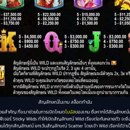
สัญลักษณ์ในเกม สล็อตกำนัน
่วยสำคัญ ที่จะมาช่วยในการเปิดโหมด
โบนัส
ของเกม ซึ่งหากได้สัญลักษณ์นา
จอร์ Sticky Wilds ทำให้เปิดสัญลักษณ์ Wild เรียงต่อกันหลายตัว จะยิ่งเพ
ได้ทุกสัญลักษณ์ ยกเว้นสัญลักษณ์ Scatter โดยเจ้า Wild เรียกได้ว่าเป็นต