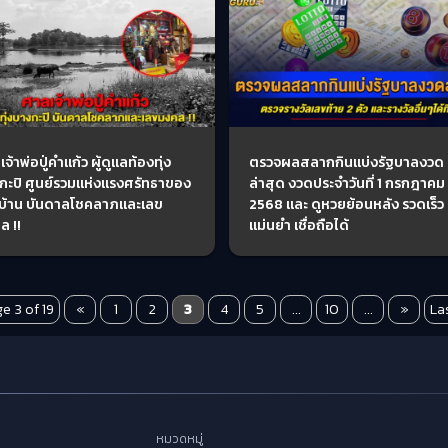
จ้าพ่อปู่คำแก้ว ผู้ดูแลท้องทุ่ง
ตรวจผลสลากกินแบ่งรัฐบาลงวด
กะปิ ศูนย์รวมแห่งแรงศรัทธาของ
ล่าสุด งวดประจำวันที่ 1 กรกฎาคม
บ้าน บันดาลโชคลาภและเลข
2568 และ ดูหวยย้อนหลัง รวดเร็ว
ล !!
แม่นยำ เชื่อถือได้
e 3 of 19
«
1
2
3
4
5
...
10
...
»
La
หมวดหมู่