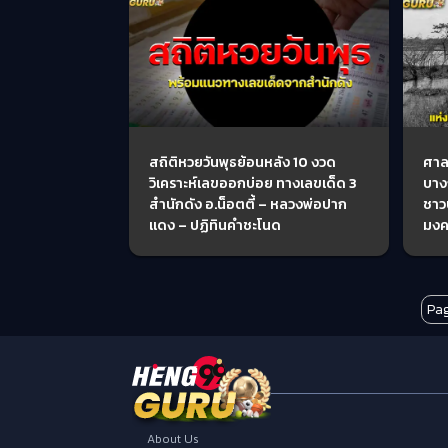
สถิติหวยวันพุธย้อนหลัง 10 งวด
ศาลเ
วิเคราะห์เลขออกบ่อย ทางเลขเด็ด 3
บาง
สำนักดัง อ.น็อตตี้ – หลวงพ่อปาก
ชาว
แดง – ปฏิทินคำชะโนด
มงค
Pag
About Us