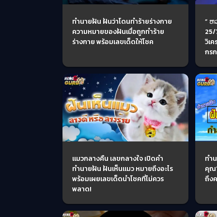
ทำนายฝัน ฝันว่าโดนทำร้ายร่างกาย
” ຫ
ความหมายของฝันเมื่อถูกทำร้าย
25/
ร่างกาย พร้อมเลขเด็ดให้โชค
วิเค
กรก
แมวกลางคืน เลขกลางใจ เปิดคำ
ทำนา
ทำนายฝัน ฝันเห็นแมว หมายถึงอะไร
คุณ
พร้อมเผยเลขเด็ดนำโชคที่ไม่ควร
ถึง
พลาด!