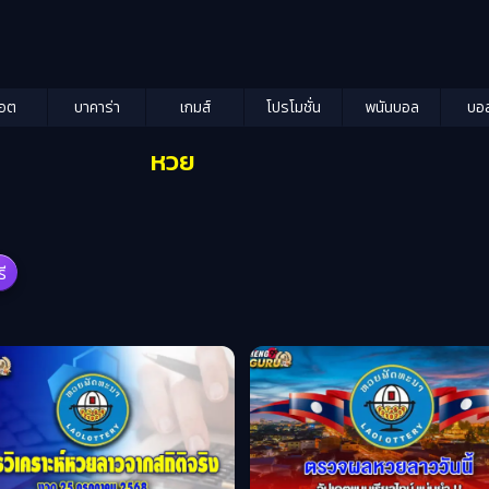
็อต
บาคาร่า
เกมส์
โปรโมชั่น
พนันบอล
บอ
หวย
รี