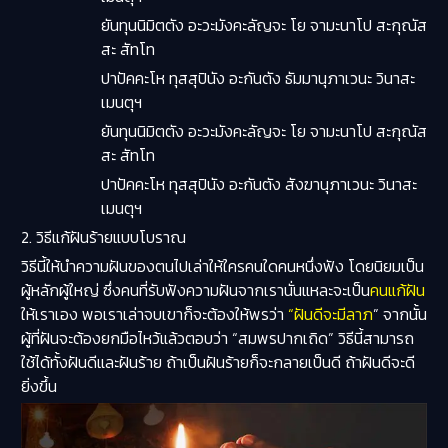
ยันทุนนิมิตตัง อะวะมังคะลัญจะ โย จามะนาโป สะกุณัส
สะ สัทโท
ปาปัคคะโห ทุสสุปินัง อะกันตัง ธัมมานุภาเวนะ วินาสะ
เมนตุฯ
ยันทุนนิมิตตัง อะวะมังคะลัญจะ โย จามะนาโป สะกุณัส
สะ สัทโท
ปาปัคคะโห ทุสสุปินัง อะกันตัง สังฆานุภาเวนะ วินาสะ
เมนตุฯ
2. วิธีแก้ฝันร้ายแบบโบราณ
วิธีนี้ให้นำความฝันของตนไปเล่าให้ใครคนใดคนหนึ่งฟัง โดยนิยมเป็น
ผู้หลักผู้ใหญ่ ซึ่งคนที่รับฟังความฝันจากเรานั่นแหละจะเป็น
คนแก้ฝัน
ให้เราเอง พอเราเล่าจบเขาก็จะต้องให้พรว่า
“ฝันดีจะมีลาภ
” จากนั้น
ผู้ที่ฝันจะต้องยกมือไหว้แล้วตอบว่า “สมพรปากเถิด” วิธีนี้สามารถ
ใช้ได้ทั้งฝันดีและฝันร้าย ถ้าเป็นฝันร้ายก็จะกลายเป็นดี ถ้าฝันดีจะดี
ยิ่งขึ้น