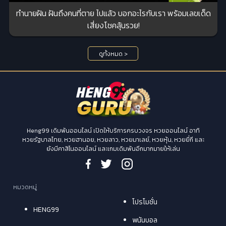
ทำนายฝัน ฝันถึงคนที่ตาย ไปแล้ว บอกอะไรกับเรา พร้อมเลขเด็ด
เสี่ยงโชคลุ้นรวย!
ดูทั้งหมด >
Heng99 เดิมพันออนไลน์ เปิดให้บริการครบวงจร หวยออนไลน์ อาทิ
หวยรัฐบาลไทย, หวยฮานอย, หวยลาว, หวยมาเลย์, หวยหุ้น, หวยยี่กี และ
ยังมีคาสิโนออนไลน์ และเกมเดิมพันอีกมากมายให้เล่น
หมวดหมู่
โปรโมชั่น
HENG99
พนันบอล