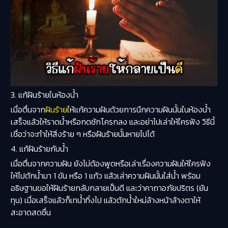
3. แก้ฝันร้ายในห้องน้ำ
เมื่อตื่นจาก
ฝันร้าย
ให้แก้ความฝันด้วยการนึกความฝันนั้นในห้องน้ำ
เสร็จแล้วให้ราดน้ำหรือกดชักโครกลง และอย่าไปเล่าให้ใครฟัง วิธีนี้
เชื่อว่าจะทำให้สิ่งร้าย ๆ หรือฝันร้ายนั้นหายไปได้
4. แก้ฝันร้ายกับน้ำ
เมื่อตื่นจากความฝัน ยังไม่ต้องพูดหรือเล่าเรื่องความฝันให้ใครฟัง
ให้ไปตักน้ำมา 1 ขัน หรือ 1 แก้ว แล้วเล่าความฝันนั้นใส่น้ำ พร้อม
อธิษฐานขอให้ฝันร้ายกลับกลายเป็นดี และว่าคาถาอภัยปริตร (ยัน
ทุน) เมื่อเสร็จแล้วก็เทน้ำทิ้งไป แล้วตักน้ำใหม่ล้างหน้าล้างตาให้
สะอาดสดชื่น