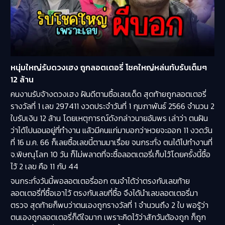
หนุ่มใหญ่รับดวงเฮง ถูกลอตเตอรี่ โชคใหญ่หล่นทับรับเต็มๆ
12 ล้าน
คนงานรับจ้างดวงเฮง ฝันดีตามซื้อเลขเด็ด สุดท้ายถูกลอตเตอรี่
รางวัลที่ 1 เลข 297411 งวดประจำวันที่ 1 กุมภาพันธ์ 2566 จำนวน 2
ใบรับเงิน 12 ล้าน โดยเหตุการณ์ดังกล่าวนายอัมพร เล่าว่า ตนฝัน
ว่าได้ไปนอนอยู่ที่ทำงาน แล้วมีคนแก่มาบอกว่าหวยจะออก 11 งวดวัน
ที่ 16 ม.ค. 66 ก็เลยซื้อเลขนี้ตามมาเรื่อย จนกระทั่ง ตนได้ไปทำงานที่
จ.พิษณุโลก 10 วัน ก็ไม่พลาดที่จะซื้อลอตเตอรี่เก็บไว้โดยครั้งนี้ซื้อ
ไว้ 2 เลข คือ 11 กับ 44
จนกระทั่งวันนี้พอลอตเตอรี่ออก ตนจำได้ว่าตรงกับเลขท้าย
ลอตเตอรี่ที่ซื้อเอาไว้ ตรงกับเลขที่ซื้อ จึงได้นำเลขลอตเตอรี่มา
ตรวจ สุดท้ายก็พบว่าตนเองถูกรางวัลที่ 1 จำนวนถึง 2 ใบ พอรู้ว่า
ตนเองถูกลอตเตอรี่ก็ดีใจมาก เพราะคิดไว้ว่าสักวันต้องถูก ก็ถูก