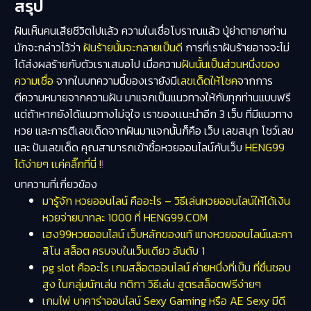
สรุป
ฝันเห็นคนเสียชีวิตไปแล้ว
ความในเชื่อโบราณแล้ว ปู่ย่าตายายท่าน
มักจะกล่าวไว้ว่า
ฝันร้ายนั้นจะกลายเป็นดี
การที่เราฝันร้ายอาจจะไม่
ได้ส่งผลร้ายกับตัวเราเสมอไป เมื่อความ
ฝันนั้นเป็นส่วนหนึ่งของ
ความเชื่อ
จากในบทความนี้ของเรายังมี
เลขเด็ดให้โชค
จากการ
ตีความหมายจากความฝัน มาแจกเป็นแนวทางให้กับทุกท่านแบบฟรี
แต่ถ้าหากยังได้แนวทางไม่จุใจ เราของเเนะนำอีก 3 เว็บ ที่มีแนวทาง
หวย และการตีเลขเด็ดจากฝันมาแจกนั้นก็คือ เว็บ เลขสนุก โชว์เลข
และ ปันเลขเด็ด คุณสามารถเข้าซื้อหวยออนไลน์กับเว็บ
HENG99
ได้ง่ายๆ เเค่คลิ๊กที่นี่ !
!
บทความที่เกี่ยวข้อง
มารู้จัก หวยออนไลน์ คืออะไร – วิธีเล่นหวยออนไลน์ให้ได้เงิน
หวยจ่ายบาทละ 1000 ที่ HENG99.COM
เฮง99หวยออนไลน์ เว็บหลักของแท้ แทงหวยออนไลน์และคา
สิโน สล็อต ครบจบในเว็บเดียว อันดับ 1
pg slot คืออะไร เกมสล็อตออนไลน์ ค่ายหนึ่งที่เป็น ที่ชื่นชอบ
สูง ในกลุ่มนักเล่น กติกา วิธีเล่น สูตรสล็อตฟรีง่ายๆ
เกมไพ่ บาคาร่าออนไลน์ Sexy Gaming หรือ AE Sexy มีดี