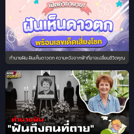
ทำนายฝัน ฝันเห็นดาวตก ความหวังจากฟ้าที่อาจเปลี่ยนชีวิตคุณ