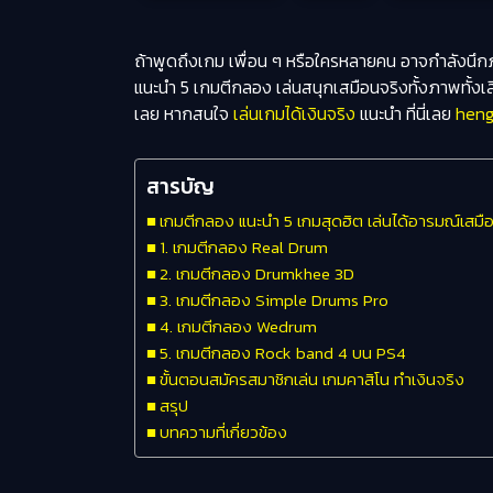
ถ้าพูดถึงเกม เพื่อน ๆ หรือใครหลายคน อาจกำลังนึกภ
แนะนำ 5 เกมตีกลอง เล่นสนุกเสมือนจริงทั้งภาพทั้งเสี
เลย หากสนใจ
เล่นเกมได้เงินจริง
แนะนำ ที่นี่เลย
heng
สารบัญ
เกมตีกลอง แนะนำ 5 เกมสุดฮิต เล่นได้อารมณ์เสมื
1. เกมตีกลอง Real Drum
2. เกมตีกลอง Drumkhee 3D
3. เกมตีกลอง Simple Drums Pro
4. เกมตีกลอง Wedrum
5. เกมตีกลอง Rock band 4 บน PS4
ขั้นตอนสมัครสมาชิกเล่น เกมคาสิโน ทำเงินจริง
สรุป
บทความที่เกี่ยวข้อง