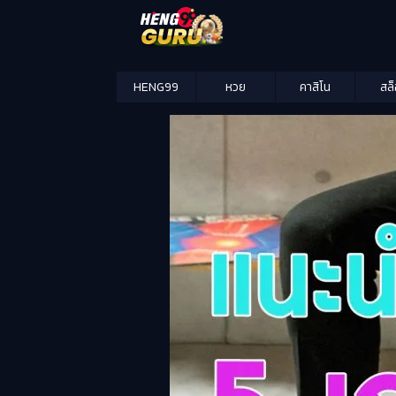
HENG99
หวย
คาสิโน
สล