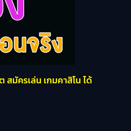
 สมัครเล่น เกมคาสิโน ได้