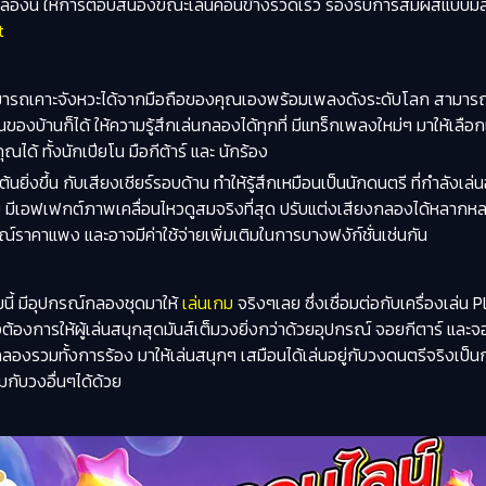
ลองนี้ ให้การตอบสนองขณะเล่นค่อนข้างรวดเร็ว รองรับการสัมผัสแบบมัลติ
t
ารถเคาะจังหวะได้จากมือถือของคุณเองพร้อมเพลงดังระดับโลก สามารถเล่นร
บ้านก็ได้ ให้ความรู้สึกเล่นกลองได้ทุกที่ มีแทร็กเพลงใหม่ๆ มาให้เลือกเล
้ ทั้งนักเปียโน มือกีต้าร์ และ นักร้อง
ยิ่งขึ้น กับเสียงเชียร์รอบด้าน ทำให้รู้สึกเหมือนเป็นนักดนตรี ที่กำลังเล
ม มีเอฟเฟกต์ภาพเคลื่อนไหวดูสมจริงที่สุด ปรับแต่งเสียงกลองได้หลากหล
กรณ์ราคาแพง และอาจมีค่าใช้จ่ายเพิ่มเติมในการบางฟงัก์ชั่นเช่นกัน
นี้ มีอุปกรณ์กลองชุดมาให้
เล่นเกม
จริงๆเลย ซึ่งเชื่อมต่อกับเครื่องเล่
งต้องการให้ผู้เล่นสนุกสุดมันส์เต็มวงยิ่งกว่าด้วยอุปกรณ์ จอยกีตาร์ และจอ
องรวมทั้งการร้อง มาให้เล่นสนุกๆ เสมือนได้เล่นอยู่กับวงดนตรีจริงเป็นกา
กับวงอื่นๆได้ด้วย