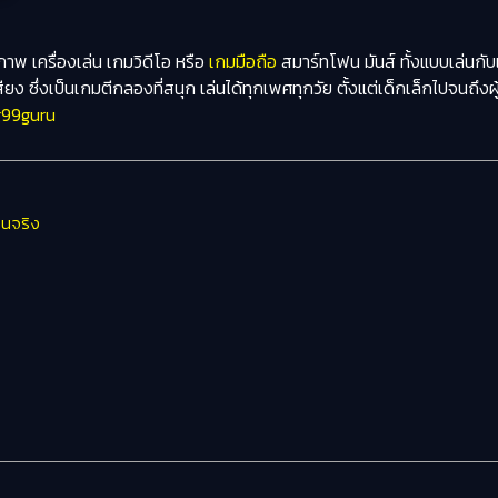
าพ เครื่องเล่น เกมวิดีโอ หรือ
เกมมือถือ
สมาร์ทโฟน มันส์ ทั้งแบบเล่นกับเ
ยง ซึ่งเป็นเกมตีกลองที่สนุก เล่นได้ทุกเพศทุกวัย ตั้งแต่เด็กเล็กไปจนถึ
99guru
อนจริง