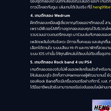
ของชุดกลองได้ บันทึกเสียงขณะเล่นได้ แอปฯ เกมตีก
ดาวน์โหลดกันดูนะ เล่นเกมได้เงินจริง ที่นี่
heng99be
4. เกมตีกลอง Wedrum
ฝึกตีกลองเหมือนผู้เชี่ยวชาญด้วยแอปฯตีกลองนี้ สาม
เพราะมีฟีเจอร์ARที่วางชุดกลองของคุณไว้บริเวณไหนของ
รวบรวมเอาวงดนตรีครบชุด มาร่วมเล่นกับกลองของคุณได
เพลิดเพลินไปกับจังหวะ มีการเก็บคะแนน และสนุกตื่นเต้น
เลือกได้ตามใจ ระบบเสียง Hi-Fi และกราฟิกที่สวยงา
ระบบ IOS เท่านั้น ให้คุณฝึกเล่นได้แบบไม่ต้องซื้ออุป
5. เกมตีกลอง Rock band 4 บน PS4
เกมตีกลองของจริงไม่พึ่งแอปพลิเคชั่นแล้วสำหรับเกม
ให้เล่นแบบจุใจ อีกทั้งทางHarmonixผู้พัฒนาเกมนี้ ยั
ของRock Bandก็จะมีเครื่องดนตรีอย่างกีตาร์, เบส, กล
ได้มืออาชีพแล้วยังสามารถแชร์แข่งขันออนไลน์ผ่านเกม