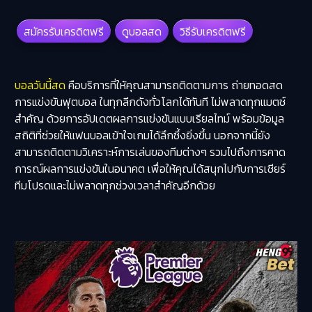
สมัครรับเครดิตฟรี
ดูบอลสด
วิธีรับเครดิตฟรี
บอลวันนี้สด
คือบริการที่ให้คุณสามารถติดตามการ
ถ่ายทอดสด
การแข่งขันฟุตบอล
ในทุกลีกดังทั่วโลกได้ทันที ไม่พลาดทุกแมตช์
สำคัญ ด้วยการอัปเดตผลการแข่งขันแบบเรียลไทม์ พร้อมข้อมูล
สถิติที่ช่วยให้แฟนบอลเข้าใจเกมได้ลึกซึ้งยิ่งขึ้น นอกจากนี้ยัง
สามารถติดตามวิเคราะห์การเล่นของทีมต่างๆ รวมไปถึงการคาด
การณ์ผลการแข่งขันในอนาคต เพื่อให้คุณได้สนุกไปกับการเชียร์
ทีมโปรดและไม่พลาดทุกช่วงเวลาสำคัญอีกด้วย