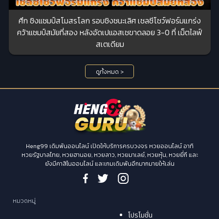
ศึก ชิงแชมป์สโมสรโลก รอบชิงชนะเลิศ เชลซีโชว์ฟอร์มแกร่ง
คว้าแชมป์สมัยที่สอง หลังอัดเปแอสเชขาดลอย 3-0 ที่ เม็ตไลฟ์
สเตเดียม
ดูทั้งหมด >
Heng99 เดิมพันออนไลน์ เปิดให้บริการครบวงจร หวยออนไลน์ อาทิ
หวยรัฐบาลไทย, หวยฮานอย, หวยลาว, หวยมาเลย์, หวยหุ้น, หวยยี่กี และ
ยังมีคาสิโนออนไลน์ และเกมเดิมพันอีกมากมายให้เล่น
หมวดหมู่
โปรโมชั่น