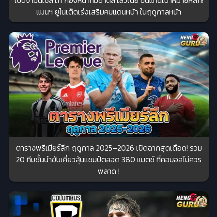
เบนจามินเซสโก้ กองหน้าทีมชาติสโลวีเนีย ขึ้นแท่นเป้าหมายหลัก!
แมนฯ ยูไนเต็ดเร่งเสริมคมแดนหน้า ในฤดูกาลหน้า
ตารางพรีเมียร์ลีก ฤดูกาล 2025–2026 เปิดฉากสุดเดือด! รวม
20 ทีมชั้นนำขับเคี่ยวลุ้นแชมป์ตลอด 380 แมตช์ ที่คอบอลไม่ควร
พลาด !