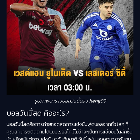
รูปภาพตารางบอลวันนี้ของ heng99
บอลวันนี้สด คืออะไร?
บอลวันนี้สดคือการถ่ายทอดสดการแข่งขันฟุตบอลจากทั่วโลก ที่
คุณสามารถติดตามได้แบบเรียลไทม์ไม่ว่าจะเป็นการแข่งขันในลีกชั้น
นำ หรือแม้แต่การแข่งขันระดับทีมชาติ วันนี้แฟนบอลสามารถรับชม