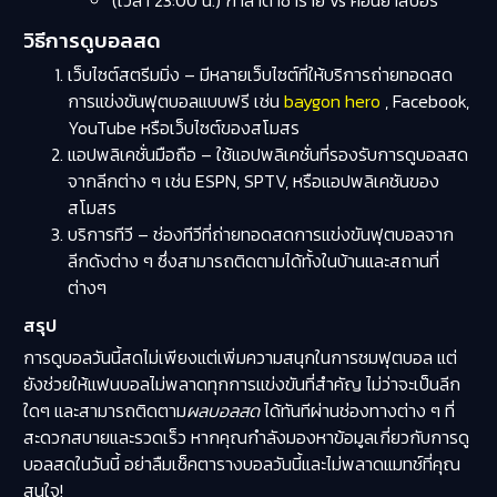
วิธีการดูบอลสด
เว็บไซต์สตรีมมิ่ง – มีหลายเว็บไซต์ที่ให้บริการถ่ายทอดสด
การแข่งขันฟุตบอลแบบฟรี เช่น
baygon hero
, Facebook,
YouTube หรือเว็บไซต์ของสโมสร
แอปพลิเคชั่นมือถือ – ใช้แอปพลิเคชั่นที่รองรับการดูบอลสด
จากลีกต่าง ๆ เช่น ESPN, SPTV, หรือแอปพลิเคชันของ
สโมสร
บริการทีวี – ช่องทีวีที่ถ่ายทอดสดการแข่งขันฟุตบอลจาก
ลีกดังต่าง ๆ ซึ่งสามารถติดตามได้ทั้งในบ้านและสถานที่
ต่างๆ
สรุป
การดูบอลวันนี้สดไม่เพียงแต่เพิ่มความสนุกในการชมฟุตบอล แต่
ยังช่วยให้แฟนบอลไม่พลาดทุกการแข่งขันที่สำคัญ ไม่ว่าจะเป็นลีก
ใดๆ และสามารถติดตาม
ผลบอลสด
ได้ทันทีผ่านช่องทางต่าง ๆ ที่
สะดวกสบายและรวดเร็ว หากคุณกำลังมองหาข้อมูลเกี่ยวกับการดู
บอลสดในวันนี้ อย่าลืมเช็คตารางบอลวันนี้และไม่พลาดแมทช์ที่คุณ
สนใจ!