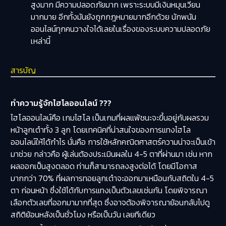
สูงมาก มีความปลอดภัยมาก เพราะระบบมีเงินหมุนเวียน
มากมาย อีกทั้งมันยังถูกกฎหมายมากอีกด้วย นักพนัน
ออนไลน์ทุกคนวางใจได้เลยในเรื่องของระบบความปลอดภัย
เหล่านี้
สารบัญ
ทำความรู้จักไฮโลออนไลน์ ???
ไฮโลออนไลน์คือ เกมไฮโล เป็นเกมที่ผลแพ้ชนะจะขึ้นอยู่กับผลรวม
หน้าลูกเต๋าทั้ง 3 ลูก โดยเทคนิคที่น่าสนใจของการแทงไฮโล
ออนไลน์ให้ได้กำไร นั่นคือ การใช้หลักคณิตศาสตร์ความน่าจะเป็นเข้า
มาช่วย กล่าวคือ ผู้เล่นต้องประเมินผลใน 4-5 ตาที่ผ่านมา เช่น หาก
ผลออกเป็นสูงตลอด ท่านก็สามารถลงสูงต่อได้ โดยมีโอกาส
มากกว่า 70% ที่ผลการทอยลูกเต๋าจะออกมาเหมือนกับสถิตใน 4-5
ตา ก่อนหน้า ซึ่งใช้ได้กับการแทงเป็นตัวเลขเช่นกัน โดยพิจารณา
เลือกตัวเลขที่ออกมามากที่สุด ซึ่งอาจต้องพิจารณาย้อนกลับไปดู
สถิติย้อนหลังเป็นชั่วโมง หรือเป็นวัน เลยทีเดียว