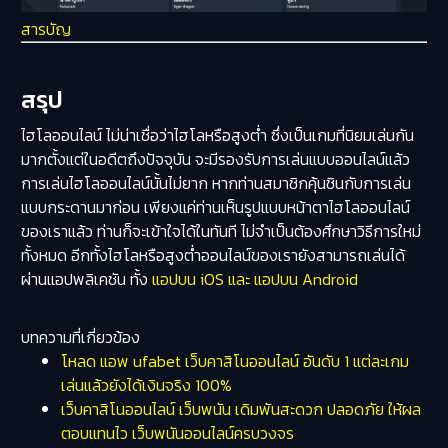
สารบัญ
สรุป
ไฮโลออนไลน์ ไม่น่าเชื่อว่าไฮโลหรือสูงต่ำ ซึ่งเป็นเกมที่นิยมเล่นกัน
มากตั้งแต่ในอดีตถึงปัจจุบัน จะมีรองรับการเล่นแบบออนไลน์แล้ว
การเล่นไฮโลออนไลน์นั้นไม่ยาก หากท่านสมาชิกคุ้นชินกับการเล่น
แบบกระดานมาก่อน เพียงแค่ท่านเห็นรูปแบบหน้าตาไฮโลออนไลน์
ของเราแล้ว ท่านก็จะเข้าใจได้ในทันที ไม่จำเป็นต้องศึกษาวิธีการใหม่
ทั้งหมด อีกทั้งไฮโลหรือสูงต่ำออนไลน์ของเรายังสามารถเล่นได้
ผ่านแอปพลิเคชัน ทั้ง
แอปบน iOS และ แอปบน Android
บทความที่เกี่ยวข้อง
โหลด แอพ ufabet เว็บคาสิโนออนไลน์ อันดับ 1 แต่ละเกม
เล่นแล้วยังได้เงินจริง 100%
เว็บคาสิโนออนไลน์ เว็บพนัน เดิมพันสะดวก ปลอดภัย ให้ผล
ตอบแทนไว เว็บพนันออนไลน์ครบวงจร