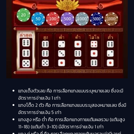
แทงเต็งตัวเลข คือ การเลือกแทงแบบระบุหมายเลข ซึ่งจะมี
อัตราการจ่ายเงิน 1 เท่า
แทงโต๊ด 2 ตัว คือ การเลือกแทงแบบระบุสองหมายเลข ซึ่งมี
อัตราการจ่ายเงิน 5 เท่า
แทงสูง หรือ ต่ำ คือ การเลือกแทงทายแต้มผลรวม (แต้มสูง
11-18) (แต้มต่ำ 3-10) มีอัตราการจ่ายเงิน 1 เท่า
แทง คู่ หรือ คี่ คือ การเลือกแทงทายแต้มผลรวมว่ามีเลขคู่