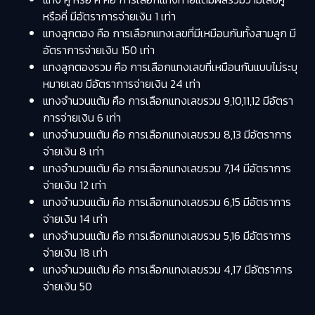
หรือคี่ มีอัตราการจ่ายเงิน 1 เท่า
แทงลูกตอง คือ การเลือกแทงเลขที่มีเหมือนกันทั้งสามลูก มี
อัตราการจ่ายเงิน 150 เท่า
แทงลูกตองรวม คือ การเลือกแทงเลขที่เหมือนกันแบบไม่ระบุ
หมายเลข มีอัตราการจ่ายเงิน 24 เท่า
แทงจำนวนแต้ม คือ การเลือกแทงเลขรวม 9,10,11,12 มีอัตรา
การจ่ายเงิน 6 เท่า
แทงจำนวนแต้ม คือ การเลือกแทงเลขรวม 8,13 มีอัตราการ
จ่ายเงิน 8 เท่า
แทงจำนวนแต้ม คือ การเลือกแทงเลขรวม 7,14 มีอัตราการ
จ่ายเงิน 12 เท่า
แทงจำนวนแต้ม คือ การเลือกแทงเลขรวม 6,15 มีอัตราการ
จ่ายเงิน 14 เท่า
แทงจำนวนแต้ม คือ การเลือกแทงเลขรวม 5,16 มีอัตราการ
จ่ายเงิน 18 เท่า
แทงจำนวนแต้ม คือ การเลือกแทงเลขรวม 4,17 มีอัตราการ
จ่ายเงิน 50