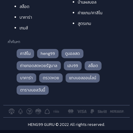
บ้านผลบอล
สล็อต
ค่ายเกม/คาสิโน
บาคาร่า
สูตรเกม
เกมส์
คำค้นหา
คาสิโน
heng99
ดูบอลสด
ถ่ายทอดสดหวยรัฐบาล
เฮง99
สล็อต
บาคาร่า
ตรวจหวย
แทงบอลออนไลน์
ตารางบอลวันนี้
HENG99 GURU © 2022 All rights reserved.