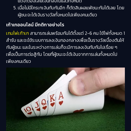
แต่จะต้องเสียเงินที่ลงไปแล้วทั้งหมด
เมื่อไม่มีใครเกเงินทับกันอีก ก็ตัดสินผลแพ้ชนะกันได้เลย โดย
ผู้ชนะจะได้เงินรางวัลทั้งหมดไปเพียงคนเดียว
เก้าเกออนไลน์ มีกติกาอย่างไร
เกมไพ่เก้าเก
สามารถเล่นพร้อมกันได้ตั้งแต่ 2-6 คน ใช้ไพ่ทั้งหมด 1
สำรับ และจะใช้ระบบการลงเงินกองกลางเพื่อเป็นรางวัลเบื้องต้นให้
กับผู้ชนะ และในระหว่างการเล่นก็จะมีการลงเงินทับกันไปเรื่อย ๆ
เพื่อเป็นการต่อสู้กัน โดยที่ผู้ชนะจะได้เงินจากการเล่นทั้งหมดไป
เพียงคนเดียว