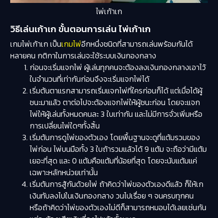
ไพ่เก้าเก
วิธีเล่นเก้าเก ขั้นตอนการเล่น ไพ่เก้าเก
เกมไพ่เก้าเก เป็น
เกมไพ่
อีกหนึ่งชนิดที่สามารถเล่นพร้อมกันได้
หลายคน กติกาในการเล่นจะใช้ระบบเงินกองกลาง
ก่อนจะเริ่มแจกไพ่ ผู้เล่นทุกคนจะต้องลงเงินกองกลางเอาไว้
ในจำนวนที่เท่ากันก่อนจึงจะเริ่มแจกไพ่ได้
เริ่มต้นตาแรกสามารถเริ่มแจกไพ่ที่ใครก่อนก็ได้ แต่เมื่อได้ผู้
ชนะมาแล้ว ตาต่อไปจะต้องแจกไพ่ให้ผู้ชนะก่อน โดยจะแจก
ไพ่ให้ผู้เล่นทั้งหมดคนละ 3 ใบเท่ากัน และไม่มีการจั่วเพิ่มหรือ
การเปลี่ยนไพ่ใดๆทั้งสิ้น
เริ่มต้นการดูไพ่ของตัวเอง โดยพื้นฐานจะดูที่แต้มรวมของ
ไพ่ก่อน ไพ่บนมือทั้ง 3 ใบถ้ารวมแล้วได้ 9 แต้ม จะถือว่ามีแต้ม
เยอะที่สุด และ 0 แต้มคือแต้มที่น้อยที่สุด โดยจะนับแต้มแค่
เฉพาะหลักหน่วยเท่านั้น
เริ่มต้นการสู้กันด้วยไพ่ ถ้าคิดว่าไพ่ของตัวเองดีแล้ว ก็ให้เก
เงินทับลงไปในเงินกองกลาง วนไปเรื่อย ๆ จนครบทุกคน
หรือถ้าคิดว่าไพ่ของตัวเองไม่ดีก็สามารถหมอบได้เลยเช่นกัน