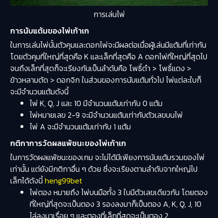
การเล่นไพ่
การนับแต้มของไพ่เก้าเก
ในการเล่นไพ่นั้นตัวคุมและดอกไพ่จะมีผลต่อเมื่อผู้เล่นมีแต้มที่เท่ากัน
โดยตัวคุมที่ใหญ่ที่สุดคือ K และเล็กที่สุดคือ A ดอกไพ่ที่ใหญ่ที่สุดไป
จนถึงเล็กที่สุดก็จะเรียงกันเป็นลำดับคือ โพธิ์ดำ > โพธิ์แดง >
ข้าวหลามตัด > ดอกจิก ในส่วนของการนับแต้มทั่วไป ไพ่แต่ละใบก็
จะมีจำนวนแต้มดังนี้
ไพ่ K, Q, J และ 10 มีจำนวนแต้มเท่ากับ 0 แต้ม
ไพ่หมายเลข 2-9 จะมีจำนวนแต้มเท่ากับตัวเลขบนไพ่
ไพ่ A จะมีจำนวนแต้มเท่ากับ 1 แต้ม
กติกาการวัดผลแพ้ชนะของไพ่เก้าเก
ในการวัดผลแพ้ชนะของเกม จะไม่ได้มีเพียงการนับแต้มรวมของไพ่
เท่านั้น แต่ยังมีกติกาอื่น ๆ ด้วย ซึ่งจะเรียงตามลำดับจากใหญ่ไป
เล็กได้ดังนี้
heng99bet
ไพ่ตอง หมายถึง ไพ่บนมือทั้ง 3 ใบมีตัวเลขเดียวกัน โดยตอง
ที่ใหญ่ที่สุดจะเป็นตอง 3 รองลงมาก็เป็นตอง A, K, Q, J, 10
ไล่ลงมาเรื่อย ๆ และตองที่เล็กที่สุดจะเป็นตอง 2