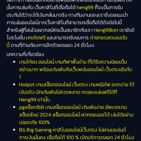
นั้นการเล่นกับ เว็บคาสิโนที่เชื่อถือได้
heng99
ก็จะเป็นการรับ
ประกันได้ว่าจะได้เงินกลับมาจริง ทางทีมงานของเราจึงขอแนะนำ
การเล่นออนไลน์จากเว็บคาสิโนที่สามารถเชื่อถือได้ดังต่อไปนี้
สำหรับผู้ที่สนใจอยากสมัครเป็นสมาชิกกับเรา
Heng99bet
เรายังมี
โปรโมชั่น
เครดิตฟรี
และสามารถรับชมการ
ถ่ายทอดสดบอลวัน
นี้
ตามที่ท่านต้องการอีกด้วยตลอด 24 ชั่วโมง
บทความที่เกี่ยวข้อง
เกมไก่ชน ออนไลน์ เกมกีฬาพื้นบ้าน ที่ได้รับความนิยมเป็น
อย่างมาก พร้อมเดิมพันกับเว็บพนันออนไลน์ เว็บตรงอันดับ
1
Hotpot เกมสล็อตออนไลน์ เว็บตรง เกมหม้อไฟ แตกง่าย ได้
เงินจริง นักเดิมพันไม่ควรพลาด ทดลองเล่นฟรีได้ที่
Heng99 เท่านั้น
pgสล็อต168 เกมสล็อตออนไลน์ เดิมพันง่าย อัพเดทเกม
สล็อตใหม่ 2024 สล็อตออนไลน์ ฝากถอนออโต้ เล่นได้อย่าง
ปลอดภัย 100%
BG Big Gaming คาสิโนออนไลน์เว็บตรง ไม่ผ่านเอเย่นต์
การเงินมั่นคง เชื่อถือได้ 100 % เปิดบริการตลอด 24 ชั่วโมง