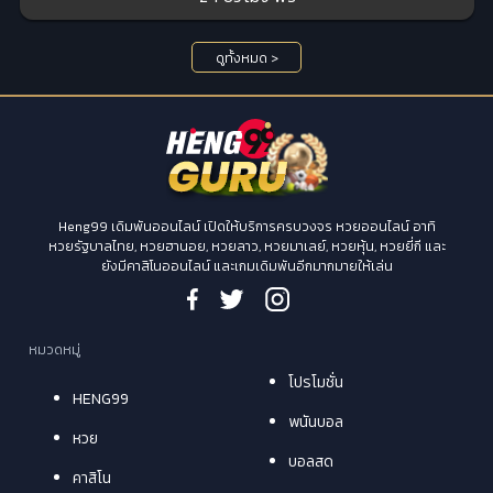
ดูทั้งหมด >
Heng99 เดิมพันออนไลน์ เปิดให้บริการครบวงจร หวยออนไลน์ อาทิ
หวยรัฐบาลไทย, หวยฮานอย, หวยลาว, หวยมาเลย์, หวยหุ้น, หวยยี่กี และ
ยังมีคาสิโนออนไลน์ และเกมเดิมพันอีกมากมายให้เล่น
หมวดหมู่
โปรโมชั่น
HENG99
พนันบอล
หวย
บอลสด
คาสิโน