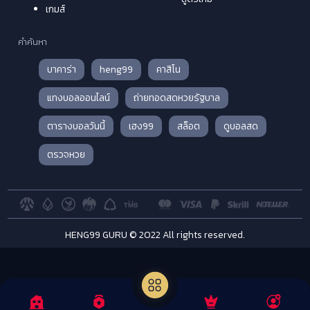
เกมส์
คำค้นหา
บาคาร่า
heng99
คาสิโน
แทงบอลออนไลน์
ถ่ายทอดสดหวยรัฐบาล
ตารางบอลวันนี้
เฮง99
สล็อต
ดูบอลสด
ตรวจหวย
HENG99 GURU © 2022 All rights reserved.