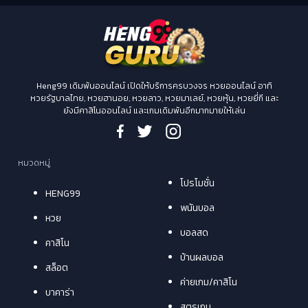
Heng99 เดิมพันออนไลน์ เปิดให้บริการครบวงจร หวยออนไลน์ อาทิ
หวยรัฐบาลไทย, หวยฮานอย, หวยลาว, หวยมาเลย์, หวยหุ้น, หวยยี่กี และ
ยังมีคาสิโนออนไลน์ และเกมเดิมพันอีกมากมายให้เล่น
หมวดหมู่
โปรโมชั่น
HENG99
พนันบอล
หวย
บอลสด
คาสิโน
บ้านผลบอล
สล็อต
ค่ายเกม/คาสิโน
บาคาร่า
สูตรเกม