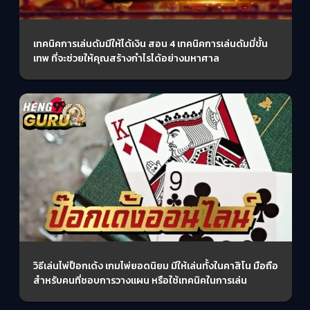
เทคนิคการเล่นดัมมีให้ได้เงิน สอน 4 เทคนิคการเล่นดัมมี่ขั้น
เทพ ที่จะช่วยให้คุณสร้างกำไรได้อย่างมหาศาล
วิธีเล่นไพ่ป็อกเด้ง เกมไพ่ยอดนิยม มีให้เล่นทั้งในคาสิโน มือถือ
สำหรับคนที่ชอบการวางแผน หรือใช้เทคนิคในการเล่น