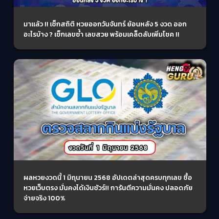
มาแล้ว !! เช็กสถิติ หวยออกวันจันทร์ ย้อนหลัง 5 งวด ออก
อะไรบ้าง ? เช็กเลขซ้ำ เลขสวย พร้อมเคล็ดลับเพิ่มโชค !!
ผลหวยงวดนี้ 1 มิถุนายน 2568 อัปเดตล่าสุดครบทุกเลข ซื้อ
หวยเว็บตรง มั่นคงได้เงินชัวร์!! การันตีความมั่นคง ปลอดภัย
จ่ายจริง 100%