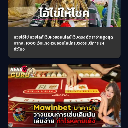
หวยไอ้ไข่ หวยไลค์ เว็บหวยออนไลน์ เว็บตรง อัตราจ่ายสูงสุด
บาทละ 1000 เว็บแทงหวยออนไลน์ครบวงจร บริการ 24
ชั่วโมง