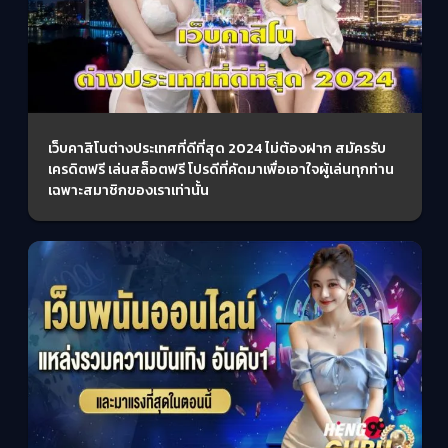
เว็บคาสิโนต่างประเทศที่ดีที่สุด 2024 ไม่ต้องฝาก สมัครรับ
เครดิตฟรี เล่นสล็อตฟรี โปรดีที่คัดมาเพื่อเอาใจผู้เล่นทุกท่าน
เฉพาะสมาชิกของเราเท่านั้น