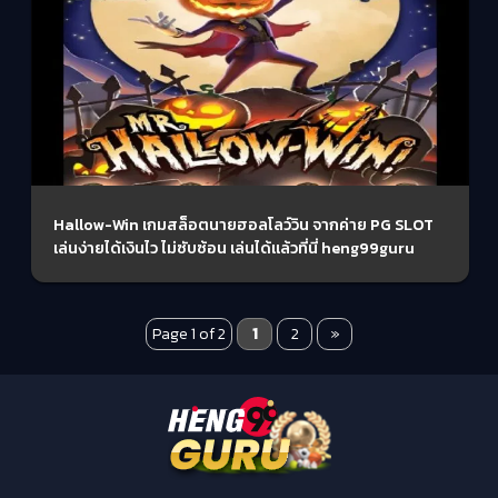
Hallow-Win เกมสล็อตนายฮอลโลว์วิน จากค่าย PG SLOT
เล่นง่ายได้เงินไว ไม่ซับซ้อน เล่นได้แล้วที่นี่ heng99guru
Page 1 of 2
1
2
»