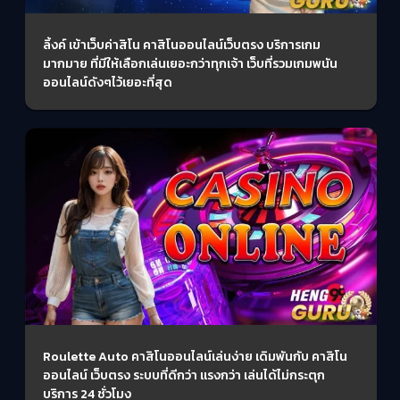
ลิ้งค์ เข้าเว็บค่าสิโน คาสิโนออนไลน์เว็บตรง บริการเกม
มากมาย ที่มีให้เลือกเล่นเยอะกว่าทุกเจ้า เว็บที่รวมเกมพนัน
ออนไลน์ดังๆไว้เยอะที่สุด
Roulette Auto คาสิโนออนไลน์เล่นง่าย เดิมพันกับ คาสิโน
ออนไลน์ เว็บตรง ระบบที่ดีกว่า แรงกว่า เล่นได้ไม่กระตุก
บริการ 24 ชั่วโมง