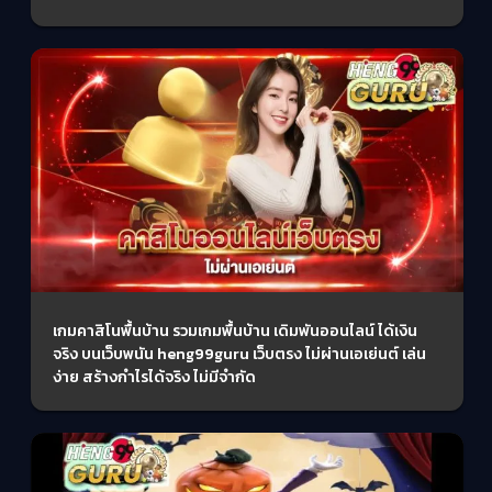
เกมคาสิโนพื้นบ้าน รวมเกมพื้นบ้าน เดิมพันออนไลน์ ได้เงิน
จริง บนเว็บพนัน heng99guru เว็บตรง ไม่ผ่านเอเย่นต์ เล่น
ง่าย สร้างกำไรได้จริง ไม่มีจำกัด