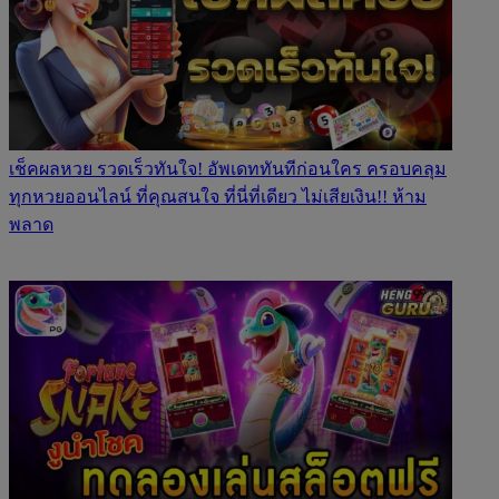
เช็คผลหวย รวดเร็วทันใจ! อัพเดททันทีก่อนใคร ครอบคลุม
ทุกหวยออนไลน์ ที่คุณสนใจ ที่นี่ที่เดียว ไม่เสียเงิน!! ห้าม
พลาด