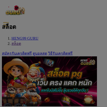
สล็อต
HENG99 GURU
สล็อต
สมัครรับเครดิตฟรี
ดูบอลสด
วิธีรับเครดิตฟรี