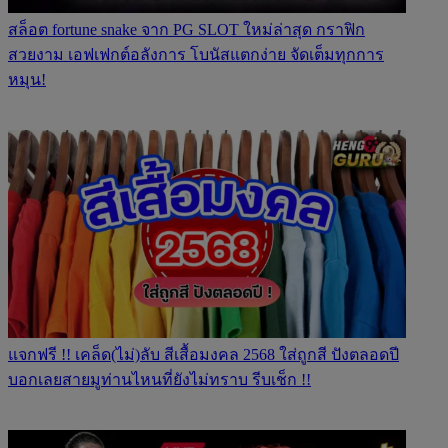
สล็อต fortune snake จาก PG SLOT ใหม่ล่าสุด กราฟิก
สวยงาม เอฟเฟกต์อลังการ โบนัสแตกง่าย จัดเต็มทุกการ
หมุน!
แจกฟรี !! เคล็ด(ไม่)ลับ สีเสื้อมงคล 2568 ใส่ถูกสี ปังตลอดปี
บอกเลยสายมูท่านไหนที่ยังไม่ทราบ รีบเช็ก !!