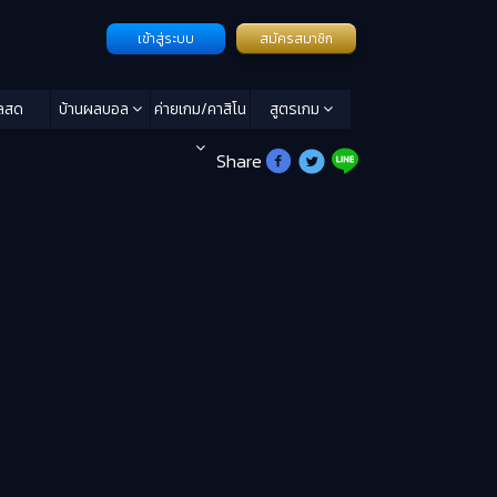
เข้าสู่ระบบ
สมัครสมาชิก
ลสด
บ้านผลบอล
ค่ายเกม/คาสิโน
สูตรเกม
Share