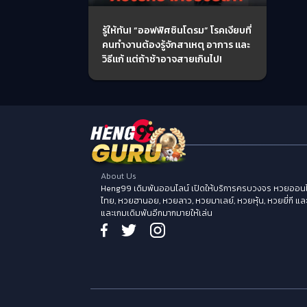
รู้ให้ทัน! “ออฟฟิศซินโดรม” โรคเงียบที่
คนทำงานต้องรู้จักสาเหตุ อาการ และ
วิธีแก้ แต่ถ้าช้าอาจสายเกินไป!
About Us
Heng99 เดิมพันออนไลน์ เปิดให้บริการครบวงจร หวยออนไ
ไทย, หวยฮานอย, หวยลาว, หวยมาเลย์, หวยหุ้น, หวยยี่กี แล
และเกมเดิมพันอีกมากมายให้เล่น