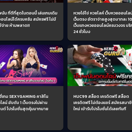
พนัน ที่ดีที่สุดในตอนนี้ เล่นเกมเดิม
หวยไอ้ไข่ หวยไลค์ เว็บหวยออนไลน
อนไลน์ได้ครบครัน สมัครฟรี ไม่มี
เว็บตรง อัตราจ่ายสูงสุดบาทละ 
ช้จ่าย ห้ามพลาด!!
เว็บแทงหวยออนไลน์ครบวงจร บริ
24 ชั่วโมง
ซี่เกม SEXYGAMING คาสิโน
HUC99 สล็อต เครดิตฟรี สล็อต
ลน์ อับดับ 1 เว็บตรงไม่ผ่าน
เครดิตฟรี ไม่ต้องแชร์ สมัครสมาช
่นต์ โปรโมชั่นสุดคุ้มมากมาย
ใหม่ เข้ารับโปรโมชั่นได้เลยทันที