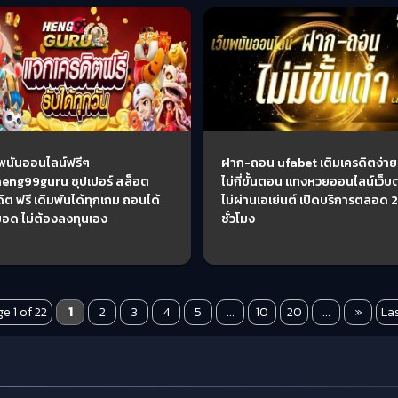
นพนันออนไลน์ฟรีๆ
ฝาก-ถอน ufabet เติมเครดิตง่า
heng99guru ซุปเปอร์ สล็อต
ไม่กี่ขั้นตอน แทงหวยออนไลน์เว็บ
ิต ฟรี เดิมพันได้ทุกเกม ถอนได้
ไม่ผ่านเอเย่นต์ เปิดบริการตลอด 
ยอด ไม่ต้องลงทุนเอง
ชั่วโมง
e 1 of 22
1
2
3
4
5
...
10
20
...
»
La