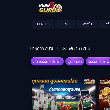
HENG99
หวย
คาสิโน
สล
HENG99 GURU
โปรโมชั่นเว็บคาสิโน
สมัครรับเครดิตฟรี
ดูบอลสด
วิธีรับเครดิตฟ