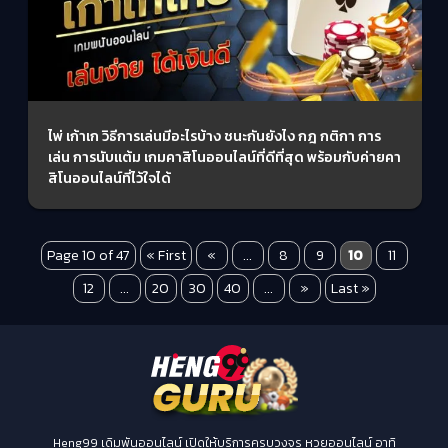
ไพ่ เก้าเก วิธีการเล่นมีอะไรบ้าง ชนะกันยังไง กฎ กติกา การ
เล่น การนับแต้ม เกมคาสิโนออนไลน์ที่ดีที่สุด พร้อมกับค่ายคา
สิโนออนไลน์ที่ไว้ใจได้
Page 10 of 47
« First
«
...
8
9
10
11
12
...
20
30
40
...
»
Last »
Heng99 เดิมพันออนไลน์ เปิดให้บริการครบวงจร หวยออนไลน์ อาทิ