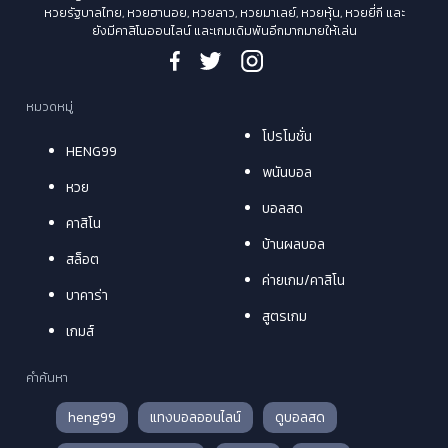
หวยรัฐบาลไทย, หวยฮานอย, หวยลาว, หวยมาเลย์, หวยหุ้น, หวยยี่กี และ
ยังมีคาสิโนออนไลน์ และเกมเดิมพันอีกมากมายให้เล่น
หมวดหมู่
โปรโมชั่น
HENG99
พนันบอล
หวย
บอลสด
คาสิโน
บ้านผลบอล
สล็อต
ค่ายเกม/คาสิโน
บาคาร่า
สูตรเกม
เกมส์
คำค้นหา
heng99
แทงบอลออนไลน์
ดูบอลสด