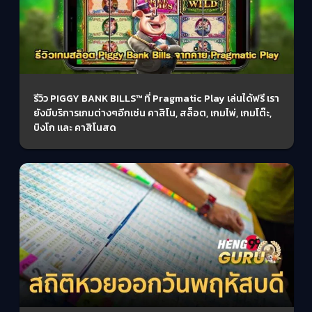
รีวิว PIGGY BANK BILLS™ ที่ Pragmatic Play เล่นได้ฟรี เรา
ยังมีบริการเกมต่างๆอีกเช่น คาสิโน, สล็อต, เกมไพ่, เกมโต๊ะ,
บิงโก และ คาสิโนสด