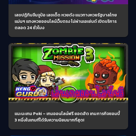
เลขปฏิทินจีนจูป๋อ เลขเด็ด หวยดัง แนวทางหวยรัฐบาลไทย
แม่นๆ แทงหวยออนไลน์เว็บตรง ไม่ผ่านเอเย่นต์ เปิดบริการ
ตลอด 24 ชั่วโมง
แนะนะเกม Poki – เกมออนไลน์ฟรี ยอดฮิต เกมภารกิจซอมบี้
3 หนึ่งในเกมที่ได้รับความนิยมมากที่สุด!