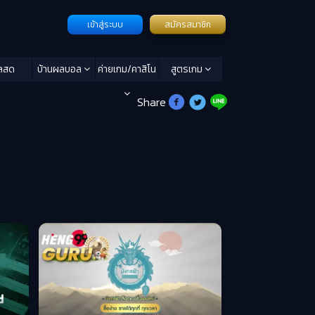
เข้าสู่ระบบ
สมัครสมาชิก
ลสด
บ้านผลบอล
ค่ายเกม/คาสิโน
สูตรเกม
Share