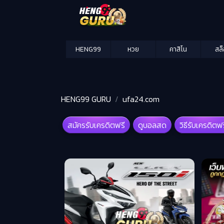
HENG99
หวย
คาสิโน
สล
HENG99 GURU
ufa24.com
สมัครรับเครดิตฟรี
ดูบอลสด
วิธีรับเครดิตฟ