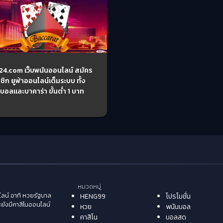
24.com เว็บพนันออนไลน์ สมัคร
ิก ยูฟ่าออนไลน์เต็มระบบ ทั้ง
บอลและบาคาร่า ขั้นต่ำ 1 บาท
หมวดหมู่
ลน์ อาทิ หวยรัฐบาล
HENG99
โปรโมชั่น
ะยังมีคาสิโนออนไลน์
หวย
พนันบอล
คาสิโน
บอลสด