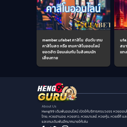
member.ufabet คาสิโน อันดับ เกม
ufa
คาสิโนสด หรือ เกมคาสิโนออนไลน์
สมาช
ยอดฮิต นิยมเล่นกัน ในสังคมนัก
แทง
เสี่ยงทาย
About Us
Heng99 เดิมพันออนไลน์ เปิดให้บริการครบวงจร หวยออนไ
ไทย, หวยฮานอย, หวยลาว, หวยมาเลย์, หวยหุ้น, หวยยี่กี แล
และเกมเดิมพันอีกมากมายให้เล่น