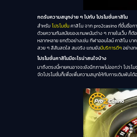
กดรับความสนุกง่าย ๆ ไปกับ โปรโมชั่นคาสิโน
สำหรับ
โปรโมชั่น
คาสิโน จาก pro2casino ที่ขึ้นชื่อก
ด้วยความทันสมัยของเกมพนันต่าง ๆ ภายในเว็บ ก็ต้อง
หลากหลาย ยกตัวอย่างเช่น กีฬาออนไลน์ คาสิโน บาคาร
สวย ๆ สีสันสดใส สมจริง แถมยัง
มีบริการดีๆ
อย่างทด
โปรโมชั่นคาสิโนมีอะไรน่าสนใจบ้าง
มาถึงตรงนี้หายคนอาจจะยังนึกภาพไม่ออกว่า โปรโมชั
จัดโปรโมชั่นก็เพื่อเพื่มความสนุกให้กับการเดิมพันได้