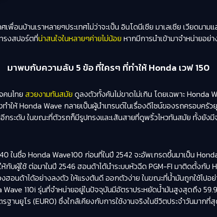
ทศเพื่อนบ้านเราหลายๆประเทศไม่ว่าจะเป็น อินโดนีเซีย มาเลเซีย เวียดนามและ
์ทรงสปอร์ตที่
น่าสนใจในหลายๆค่ายไม่น้อย
หากมีการนำเข้ามาจำหน่ายอย่า
มาพบกับความลับ 5 ข้อ ที่ใครๆ ที่ทำให้ Honda เวฟ 150
ใจคนไทย
สวยงามทันสมัย
ดูลงตัวทั้งคันไม่ขาดไม่เกิน โดยเฉพาะ Honda Wav
งทำให้ Honda Wave กลายเป็นผู้นำเทรนด์ในเรื่องดีไซน์ของรถครอบครัวยุ
กระดับ ในขณะที่ตัวรถก็มีรูปทรงและเส้นสายที่ดูพริ้วไหวทันสมัย ทั้งยังมีจุ
 ในชื่อ Honda Wave100 ก่อนที่ในปี 2542 จะอัพเกรดขึ้นมาเป็น Honda Wa
ห้กับผู้ใช้ ต่อมาในปี 2546 ฮอนด้าได้นำระบบหัวฉีด PGM-FI มาติดตั้งกับ
ฮอนด้าได้อย่างลงตัว ให้แรงต้นดี ออกตัวง่าย ในขณะที่น้ำมันถูกใช้ไปอย่า
 Wave 110i รุ่นที่จำหน่ายอยู่ในปัจจุบันมีอัตราประหยัดน้ำมันสูงสุดถึง 5
ฐานยูโร (EURO) ซึ่งใกล้เคียงกับการใช้งานจริงในชีวิตประจำวันมากที่ส