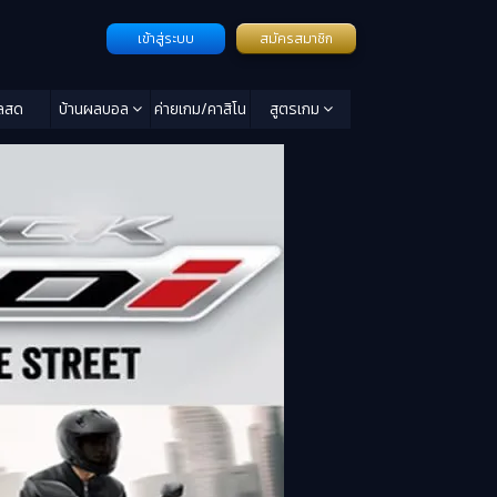
เข้าสู่ระบบ
สมัครสมาชิก
ลสด
บ้านผลบอล
ค่ายเกม/คาสิโน
สูตรเกม