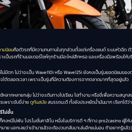
วามนิยม
คือตัวรถที่มีความทนทานในทุกส่วนตั้งแต่เครื่องยนต์ ระบบหัวฉีด
ราะเป็นรถที่ร้านมอเตอร์ไซค์ทุกร้านมีอะไหล่สึกหรอ และเครื่องมือพร้อมให้บร
ังดีไม่มีตก ไม่ว่าจะเป็น Wave110i หรือ Wave125i ยังคงเป็นรุ่นยอดนิย
ั่นใจได้ตลอดเวลา เพราะเป็นรุ่นที่มีความต้องการจากตลาดมากที่สุดอยู่แล้ว
ช้หลากหลายกลุ่ม ไม่ว่าจะเดินทางไปเรียน ไปทำงาน หรือขี่เพื่อความสนุกส
เพราะขับขี่ง่าย
ดูทันสมัย
สมรรถนะดี ทั้งยังประหยัดน้ำมันมาก เรียกได้ว่
ไม่อั้น
ก็คงหนีไม่พ้น โปรโมชั่นคาสิโน หนึ่งในบริการดี ๆ ที่ทาง pro2casino ผ
 บอกเลยว่าเข้ามาแล้วจะต้องวนกลับมาเล่นอีกแน่นอน ถ้าอยากรู้แล้วว่าโป