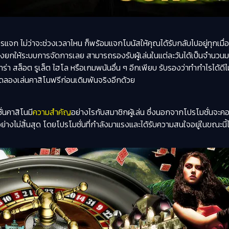
ารแจก ไม่ว่าจะช่วงเวลาไหน ก็พร้อมแจกโบนัสให้คุณได้รับกลับไปอยู่ทุกเมื
ยกให้ระบบการจัดการเลย สามารถรองรับผู้เล่นในแต่ละวันได้เป็นจำนวนมาก 
่า สล็อต รูเล็ต ไฮโล หรือเกมพนันอื่น ๆ อีกเพียบ รับรองว่าทำกำไรได้
ลองเล่นคาสิโนฟรีก่อนเดิมพันจริงอีกด้วย
่นคาสิโนมี
ความสำคัญ
อย่างไรกับสมาชิกผู้เล่น ซึ่งนอกจากโปรโมชั่นจะคอย
อย่างไม่สิ้นสุด โดยโปรโมชั่นที่กำลังมาแรงและได้รับความสนใจอยู่ในขณะนี้ไ