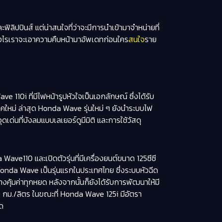
ฟิลิปปินส์ แต่น่าสนใจที่ว่าจะมีการนำเข้ามาจำหน่ายที่
งไรเราจะเอาความคืบหน้ามาอัพเดทก่อนใคร
สนใจ
ราย
e 110i ที่มีไฟหน้ารูปหัวใจเป็นเอกลักษณ์ ซึ่งได้รับ
คใหม่ ล่าสุด Honda Wave รุ่นใหม่ ๆ ยังนำระบบไฟ
ดเด่นที่บังลมแบบเลเยอร์ดูมีมิติ และการใช้วัสดุ
ve110 และเปิดตัวรุ่นที่มีเครื่องยนต์ขนาด 125ซีซี
 Honda Wave เป็นรุ่นแรกในประเทศไทย ซึ่งระบบหัวฉีด
งคุ้มค่าทุกหยด หลังจากนั้นก็ยังได้รับการพัฒนาให้มี
9.9 กม./ลิตร ในขณะที่ Honda Wave 125i มีอัตรา
ุด