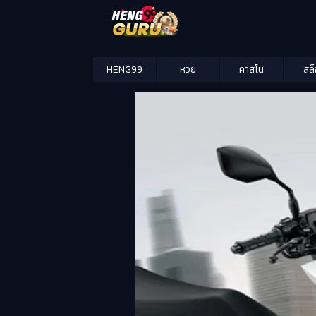
HENG99
หวย
คาสิโน
สล