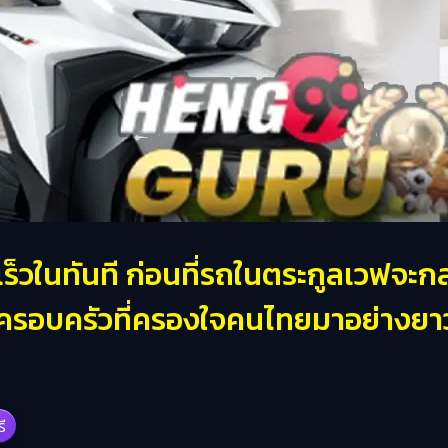
เร็วในทันที ก่อนที่รถในตระกูลเวฟจะ
รอบครัวที่ครองใจคนไทยมาอย่างย
รี