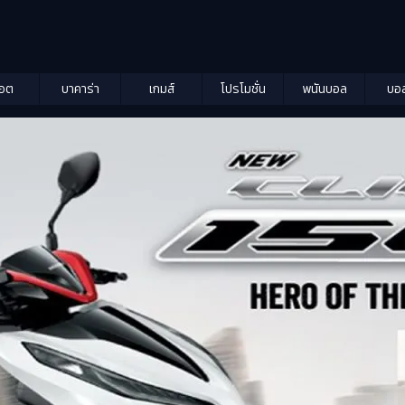
็อต
บาคาร่า
เกมส์
โปรโมชั่น
พนันบอล
บอ